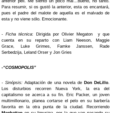
anterior peli. Me siento un poco mal…bueno, no tanto.
Para resumir, si os gustó la anterior, esta os encantará,
pues el padre del malote de aquella es el malvado de
esta y no viene sólo. Emocionante.
-
Ficha técnica
: Dirigida por Olivier Megaton y que
cuenta en su reparto con Liam Neeson, Maggie
Grace, Luke Grimes, Famke Janssen, Rade
Serbedzija, Leland Orser y Jon Gries
-
“COSMOPOLIS”
-
Sinópsis
:
Adaptación de una novela de
Don DeLillo
.
Los disturbios recorren Nueva York, la era del
capitalismo se acerca a su fin. Eric Packer, un joven
multimillonario, planea cortarse el pelo en su barbería
favorita en la otra punta de la ciudad. Recorriendo
Manhattan
en su limusina, por la que van pasando su