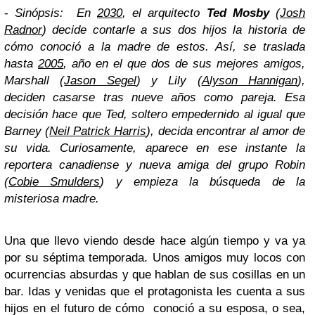
-
Sinópsis:
En
2030
, el arquitecto
Ted Mosby
(
Josh
Radnor
) decide contarle a sus dos hijos la historia de
cómo conoció a la madre de estos. Así, se traslada
hasta
2005
, año en el que dos de sus mejores amigos,
Marshall (
Jason Segel
) y Lily (
Alyson Hannigan
),
deciden casarse tras nueve años como pareja. Esa
decisión hace que Ted, soltero empedernido al igual que
Barney (
Neil Patrick Harris
), decida encontrar al amor de
su vida. Curiosamente, aparece en ese instante la
reportera canadiense y nueva amiga del grupo Robin
(
Cobie Smulders
) y empieza la búsqueda de la
misteriosa madre.
Una que llevo viendo desde hace algún tiempo y va ya
por su séptima temporada. Unos amigos muy locos con
ocurrencias absurdas y que hablan de sus cosillas en un
bar. Idas y venidas que el protagonista les cuenta a sus
hijos en el futuro de cómo conoció a su esposa, o sea,