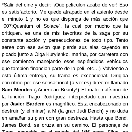
*
Salir del cine y decir: ¡Qué peliculón acabo de ver! Eso
es satisfactorio. Me quedé atrapado en el asiento desde
el minuto 1 y no es que disponga de más acción que
“007:Quantum of Solace”, la cual por mucho que la
critiquen, es una de mis favoritas de la saga por su
constante acción y persecuciones de todo tipo. Tanto
aérea con ese avión que pierde sus alas cayendo en
picado junto a Olga Kurylenko, marina, por carretera con
ese comienzo manejando esos espléndidos vehículos
que también financian parte de la peli, etc…) Volviendo a
esta última entrega, su trama es excepcional. Dirigida
con ritmo por ese sensacional (a veces) director llamado
Sam Mendes
(¡American Beauty!) El malo malísimo de
la función, Tiago Rodríguez, interpretado con maestría
por
Javier Bardem
es magnífico. Está encabezonado en
destruir (y eliminar) a M (la gran Judi Dench) y no duda
en amañar su plan con gran destreza. Hasta que Bond,
James Bond, se cruza en su camino. El personaje de