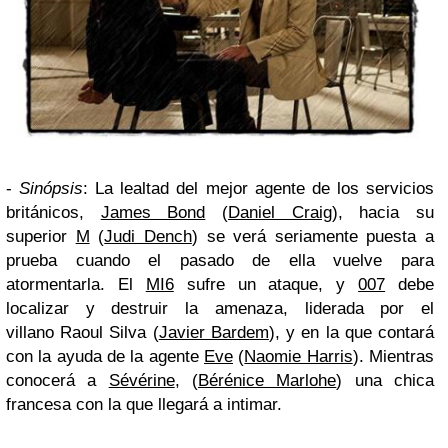
-
Sinópsis
: La lealtad del mejor agente de los servicios
británicos,
James Bond
(
Daniel Craig
), hacia su
superior
M
(
Judi Dench
) se verá seriamente puesta a
prueba cuando el pasado de ella vuelve para
atormentarla. El
MI6
sufre un ataque, y
007
debe
localizar y destruir la amenaza, liderada por el
villano Raoul Silva (
Javier Bardem
), y en la que contará
con la ayuda de la agente
Eve
(
Naomie Harris
). Mientras
conocerá a
Sévérine
, (
Bérénice Marlohe
) una chica
francesa con la que llegará a intimar.