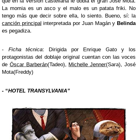
que en la versión castellana le dobla el gran José Mota.
La momia es un asco y el malo es un patata friki. No
tengo más que decir sobre ella, lo siento. Bueno, sí: la
canción principal
interpretada por Juan Magán y
Belinda
es pegadiza.
-
Ficha técnica
: Dirigida por Enrique Gato y los
protagonistas del doblaje original cuentan con las voces
de
Óscar Barberán
(Tadeo),
Michelle Jenner
(Sara), José
Mota(Freddy)
- “
HOTEL TRANSYLVANIA”