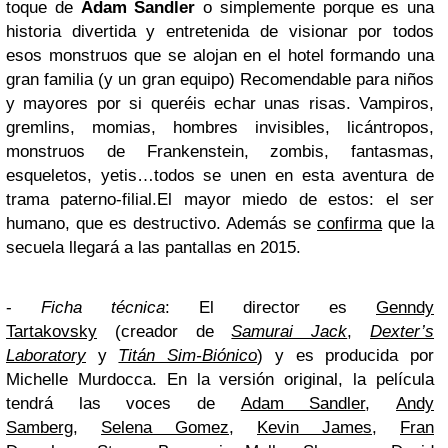
toque de
Adam Sandler
o simplemente porque es una
historia divertida y entretenida de visionar por todos
esos monstruos que se alojan en el hotel formando una
gran familia (y un gran equipo) Recomendable para niños
y mayores por si queréis echar unas risas. Vampiros,
gremlins, momias, hombres invisibles, licántropos,
monstruos de Frankenstein, zombis, fantasmas,
esqueletos, yetis…todos se unen en esta aventura de
trama paterno-filial.El mayor miedo de estos: el ser
humano, que es destructivo. Además se
confirma
que la
secuela llegará a las pantallas en 2015.
-
Ficha técnica
: El director es
Genndy
Tartakovsky
(creador de
Samurai Jack
,
Dexter’s
Laboratory
y
Titán Sim-Biónico
) y es producida por
Michelle Murdocca. En la versión original, la película
tendrá las voces de
Adam Sandler
,
Andy
Samberg
,
Selena Gomez
,
Kevin James
,
Fran