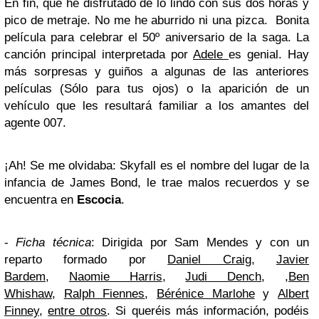
En fin, que he disfrutado de lo lindo con sus dos horas y
pico de metraje. No me he aburrido ni una pizca. Bonita
película para celebrar el 50º aniversario de la saga. La
canción principal interpretada por
Adele
es genial. Hay
más sorpresas y guiños a algunas de las anteriores
películas (Sólo para tus ojos) o la aparición de un
vehículo que les resultará familiar a los amantes del
agente 007.
¡Ah! Se me olvidaba: Skyfall es el nombre del lugar de la
infancia de James Bond, le trae malos recuerdos y se
encuentra en
Escocia
.
-
Ficha técnica
:
Dirigida por Sam Mendes y con un
reparto formado por
Daniel Craig
,
Javier
Bardem
,
Naomie Harris
,
Judi Dench
, ,
Ben
Whishaw
,
Ralph Fiennes
,
Bérénice Marlohe
y
Albert
Finney
,
entre otros
. Si queréis más información, podéis