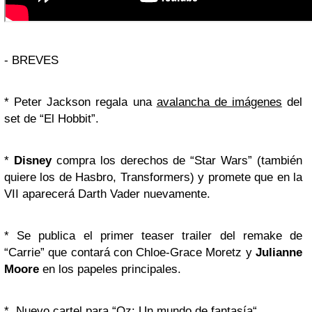
-
BREVES
*
Peter Jackson regala una
avalancha de imágenes
del
set de “El Hobbit”.
*
Disney
compra los derechos de “Star Wars” (también
quiere los de Hasbro, Transformers) y promete que en la
VII aparecerá Darth Vader nuevamente.
*
Se publica el primer teaser trailer del remake de
“Carrie” que contará con Chloe-Grace Moretz y
Julianne
Moore
en los papeles principales.
*
Nuevo
cartel
para “Oz: Un mundo de fantasía
“