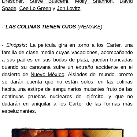
Drescher
,
Steve Buscemi
,
Molly Shannon
,
David
Spade
,
Cee Lo Green
y
Jon Lovitz
.
-”
LAS COLINAS TIENEN OJOS
(REMAKE)”
-
Sinópsis
: La película gira en torno a los Carter, una
familia de clase media cuyas vacaciones, acompañando
a sus padres en sus bodas de plata, quedan truncadas
cuando su caravana sufre un extraño accidente en el
desierto de
Nuevo México
. Aislados del mundo, pronto
se darán cuenta que no están solos: en las colinas
habita una estirpe de sanguinarios mutantes fruto de las
continuas pruebas nucleares del ejército, y que no
dudarán en aniquilar a los Carter de las formas más
espeluznantes.