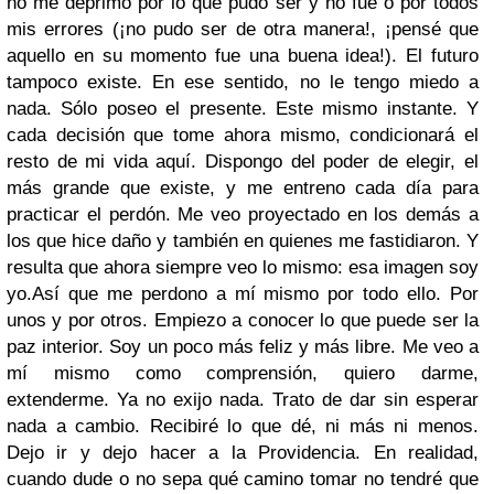
no me deprimo por lo que pudo ser y no fue o por todos
mis errores (¡no pudo ser de otra manera!, ¡pensé que
aquello en su momento fue una buena idea!). El futuro
tampoco existe. En ese sentido, no le tengo miedo a
nada. Sólo poseo el presente. Este mismo instante. Y
cada decisión que tome ahora mismo, condicionará el
resto de mi vida aquí. Dispongo del poder de elegir, el
más grande que existe, y me entreno cada día para
practicar el perdón. Me veo proyectado en los demás a
los que hice daño y también en quienes me fastidiaron. Y
resulta que ahora siempre veo lo mismo: esa imagen soy
yo.
Así que me perdono a mí mismo por todo ello. Por
unos y por otros. Empiezo a conocer lo que puede ser la
paz interior. Soy un poco más feliz y más libre. Me veo a
mí mismo como comprensión, quiero darme,
extenderme. Ya no exijo nada. Trato de dar sin esperar
nada a cambio. Recibiré lo que dé, ni más ni menos.
Dejo ir y dejo hacer a la Providencia. En realidad,
cuando dude o no sepa qué camino tomar no tendré que