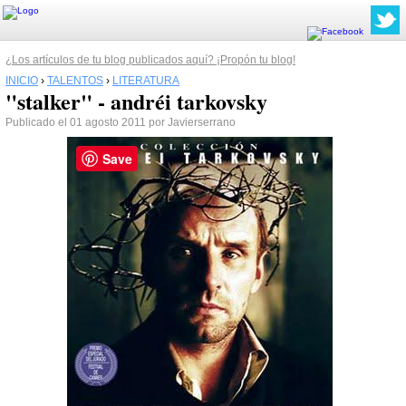
¿Los artículos de tu blog publicados aquí? ¡Propón tu blog!
INICIO
›
TALENTOS
›
LITERATURA
"stalker" - andréi tarkovsky
Publicado el 01 agosto 2011 por Javierserrano
Save