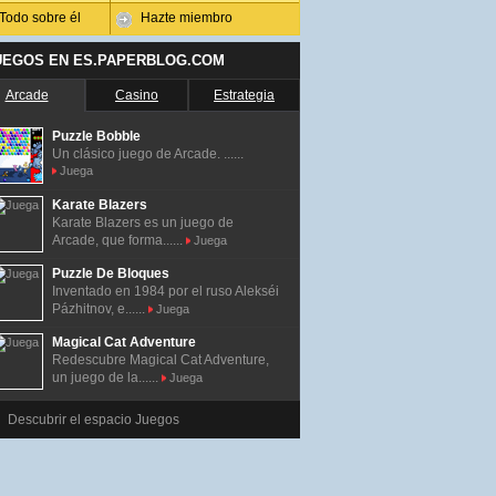
Todo sobre él
Hazte miembro
UEGOS EN ES.PAPERBLOG.COM
Arcade
Casino
Estrategia
Puzzle Bobble
Un clásico juego de Arcade. ......
Juega
Karate Blazers
Karate Blazers es un juego de
Arcade, que forma......
Juega
Puzzle De Bloques
Inventado en 1984 por el ruso Alekséi
Pázhitnov, e......
Juega
Magical Cat Adventure
Redescubre Magical Cat Adventure,
un juego de la......
Juega
Descubrir el espacio Juegos