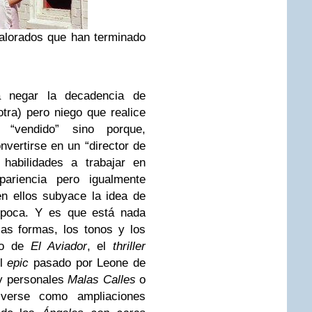
alorados que han terminado
 negar la decadencia de
tra) pero niego que realice
“vendido” sino porque,
vertirse en un “director de
 habilidades a trabajar en
riencia pero igualmente
n ellos subyace la idea de
época. Y es que está nada
as formas, los tonos y los
ico de
El Aviador
, el
thriller
el
epic
pasado por Leone de
uy personales
Malas Calles
o
verse como ampliaciones