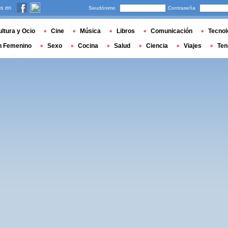
s en
Seudónimo
Contraseña
ltura y Ocio
Cine
Música
Libros
Comunicación
Tecnol
n Femenino
Sexo
Cocina
Salud
Ciencia
Viajes
Ten