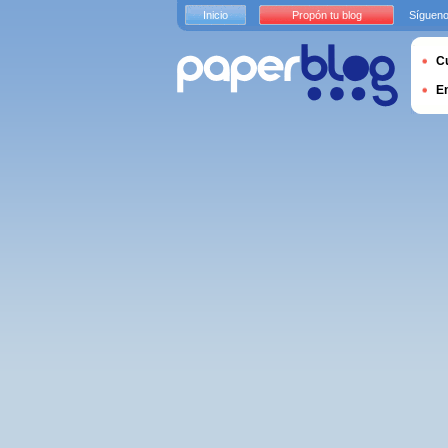
Inicio
Propón tu blog
Sígueno
Cu
E