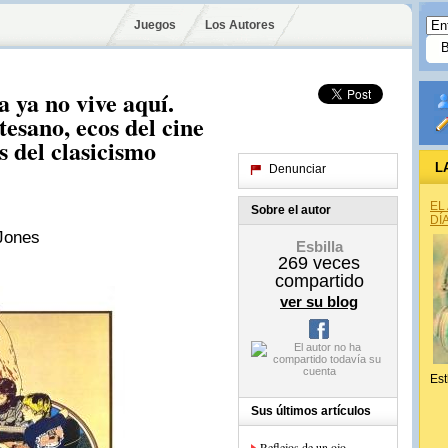
Juegos
Los Autores
 ya no vive aquí.
esano, ecos del cine
s del clasicismo
L
Denunciar
EL
Sobre el autor
DÍ
 Jones
Esbilla
269
veces
compartido
ver su blog
Est
Sus últimos artículos
Reflejos de un ojo