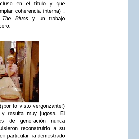
ncluso en el título y que
mplar coherencia interna) ,
a
The Blues
y un trabajo
cero.
¡por lo visto vergonzante!)
y resulta muy jugosa. El
os de generación nunca
isieron reconstruirlo a su
n particular ha demostrado