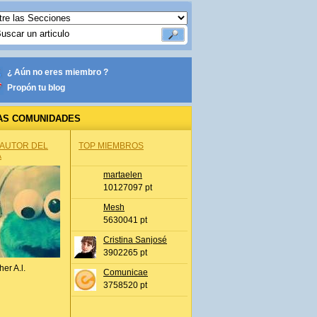
¿ Aún no eres miembro ?
Propón tu blog
AS COMUNIDADES
 AUTOR DEL
TOP MIEMBROS
A
martaelen
10127097 pt
Mesh
5630041 pt
Cristina Sanjosé
3902265 pt
her A.l.
Comunicae
3758520 pt