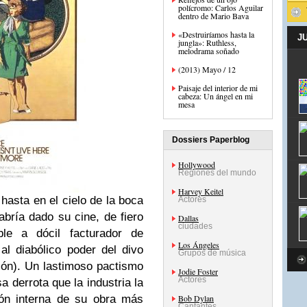
polícromo: Carlos Aguilar
dentro de Mario Bava
«Destruiríamos hasta la
J
jungla»: Ruthless,
melodrama soñado
(2013) Mayo / 12
Paisaje del interior de mi
cabeza: Un ángel en mi
mesa
Dossiers Paperblog
Hollywood
Regiones del mundo
Harvey Keitel
hasta en el cielo de la boca
Actores
abría dado su cine, de fiero
Dallas
ciudades
ble a dócil facturador de
Los Ángeles
al diabólico poder del divo
Grupos de música
ión). Un lastimoso pactismo
Jodie Foster
Actores
a derrota que la industria la
ción interna de su obra más
Bob Dylan
Cantantes