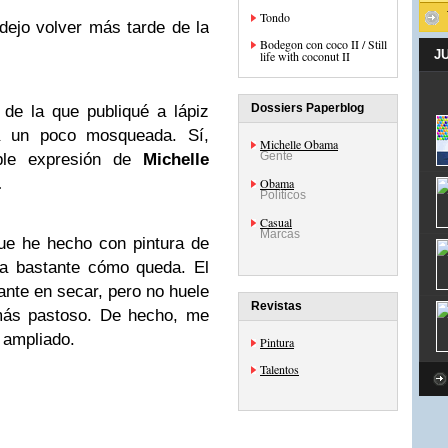
Tondo
ejo volver más tarde de la
Bodegon con coco II / Still
J
life with coconut II
Dossiers Paperblog
 de la que publiqué a lápiz
a un poco mosqueada. Sí,
Michelle Obama
Gente
ble expresión de
Michelle
…
Obama
Políticos
Casual
Marcas
ue he hecho con pintura de
ta bastante cómo queda. El
ante en secar, pero no huele
Revistas
más pastoso. De hecho, me
e ampliado.
Pintura
Talentos