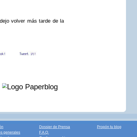
ejo volver más tarde de la
e
ón
Dossier de Prensa
Propón tu blog
s generales
F.A.Q.