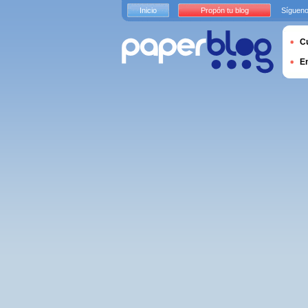
Inicio
Propón tu blog
Sígueno
Cu
E