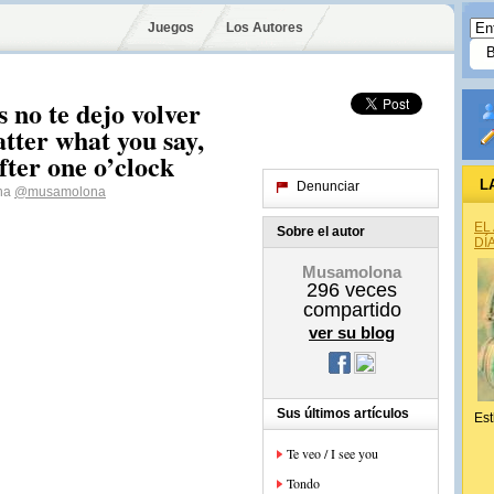
Juegos
Los Autores
 no te dejo volver
tter what you say,
fter one o’clock
L
Denunciar
ona
@musamolona
EL
Sobre el autor
DÍ
Musamolona
296
veces
compartido
ver su blog
Sus últimos artículos
Est
Te veo / I see you
Tondo