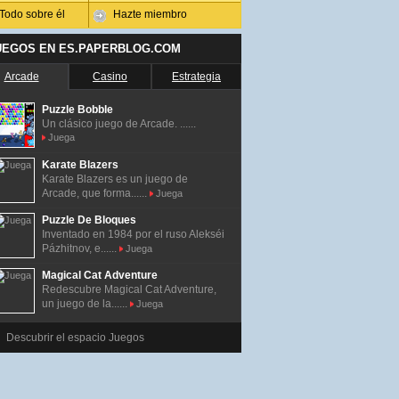
Todo sobre él
Hazte miembro
UEGOS EN ES.PAPERBLOG.COM
Arcade
Casino
Estrategia
Puzzle Bobble
Un clásico juego de Arcade. ......
Juega
Karate Blazers
Karate Blazers es un juego de
Arcade, que forma......
Juega
Puzzle De Bloques
Inventado en 1984 por el ruso Alekséi
Pázhitnov, e......
Juega
Magical Cat Adventure
Redescubre Magical Cat Adventure,
un juego de la......
Juega
Descubrir el espacio Juegos