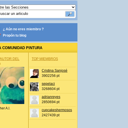
¿ Aún no eres miembro ?
Propón tu blog
A COMUNIDAD PINTURA
 AUTOR DEL
TOP MIEMBROS
A
Cristina Sanjosé
3902256 pt
sepelaci
3268604 pt
adrianreyes
2850694 pt
her A.l.
cupcakeshermosos
2427439 pt