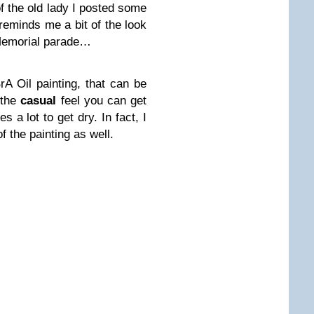
f the old lady I posted some
eminds me a bit of the look
Memorial parade…
rA Oil painting, that can be
 the
casual
feel you can get
s a lot to get dry. In fact, I
of the painting as well.