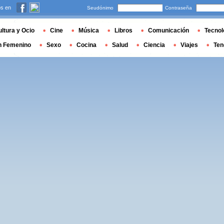
s en
Seudónimo
Contraseña
ltura y Ocio
Cine
Música
Libros
Comunicación
Tecnol
n Femenino
Sexo
Cocina
Salud
Ciencia
Viajes
Ten