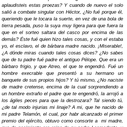
aplaudisteis estas proezas? Y cuando de nuevo el solo
salió a combate singular con Héctor, ¿No fué porque él,
queriendo que le tocara la suerte, en vez de una bola de
tierra pesada, puso la suya muy ligera para que fuera la
que en el sorteo saltara del casco por encima de las
demás? Éste fué quien hizo tales cosas, y con el estaba
yo, el esclavo, el de bárbara madre nacido. ¡Miserable!,
¿A dónde miras cuando tales cosas dices? ¿No sabes
que de tu padre fué padre el antiguo Pélope. Que era un
bárbaro frigio, y que Atreo, el que te engendró. Fué un
hombre execrable que presentó a su hermano un
banquete de sus propios hijos? Y tú mismo, ¿No naciste
de madre cretense, encima de la cual sorprendiendo a
un hombre extraño el padre que te engendró, la arrojó a
los ágiles peces para que la destrozara? Tal siendo tú,
¿de tal modo injurias mi linaje? A mi, que he nacido de
mi padre Telamón, el cual, por habr alcanzado el primer
premio del ejército, obtuvo como consorte a mi madre,