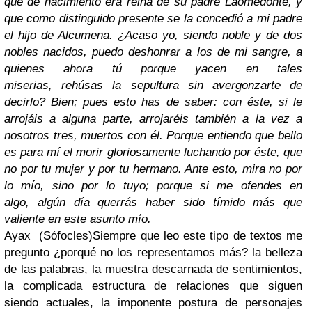
que de nacimiento era reina de su padre Laomedonte, y
que como distinguido presente se la concedió a mi padre
el hijo de Alcumena. ¿Acaso yo, siendo noble y de dos
nobles nacidos, puedo deshonrar a los de mi sangre, a
quienes ahora tú porque yacen en tales
miserias, rehúsas la sepultura sin avergonzarte de
decirlo? Bien; pues esto has de saber: con éste, si le
arrojáis a alguna parte, arrojaréis también a la vez a
nosotros tres, muertos con él. Porque entiendo que bello
es para mí el morir gloriosamente luchando por éste, que
no por tu mujer y por tu hermano. Ante esto, mira no por
lo mío, sino por lo tuyo; porque si me ofendes en
algo, algún día querrás haber sido tímido más que
valiente en este asunto mío.
Ayax (Sófocles)
Siempre que leo este tipo de textos me
pregunto ¿porqué no los representamos más? la belleza
de las palabras, la muestra descarnada de sentimientos,
la complicada estructura de relaciones que siguen
siendo actuales, la imponente postura de personajes