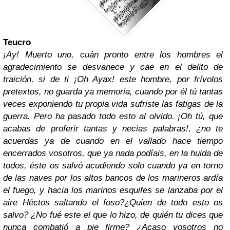
Teucro
¡Ay! Muerto uno, cuán pronto entre los hombres el
agradecimiento se desvanece y cae en el delito de
traición, si de ti ¡Oh Ayax! este hombre, por frívolos
pretextos, no guarda ya memoria, cuando por él tú tantas
veces exponiendo tu propia vida sufriste las fatigas de la
guerra. Pero ha pasado todo esto al olvido. ¡Oh tú, que
acabas de proferir tantas y necias palabras!, ¿no te
acuerdas ya de cuando en el vallado hace tiempo
encerrados vosotros, que ya nada podíais, en la huida de
todos, éste os salvó acudiendo solo cuando ya en torno
de las naves por los altos bancos de los marineros ardía
el fuego, y hacia los marinos esquifes se lanzaba por el
aire Héctos saltando el foso?¿Quien de todo esto os
salvo? ¿No fué este el que lo hizo, de quién tu dices que
nunca combatió a pie firme? ¿Acaso vosotros no