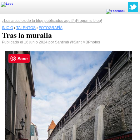
¿Los artículos de tu blog publicados aquí? ¡Propón tu blog!
INICIO
›
TALENTOS
›
FOTOGRAFÍA
Tras la muralla
Publicado el 16 junio 2024 por Santimb
@SantiMBPhotos
Save