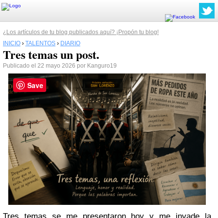
¿Los artículos de tu blog publicados aquí? ¡Propón tu blog!
INICIO
›
TALENTOS
›
DIARIO
Tres temas un post.
Publicado el 22 mayo 2026 por Kanguro19
Save
Tres temas se me presentaron hoy y me invade la