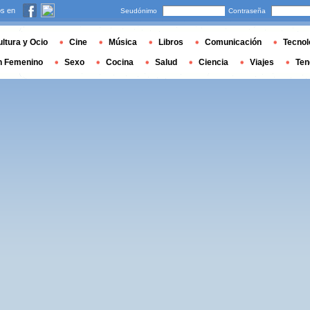
s en
Seudónimo
Contraseña
ltura y Ocio
Cine
Música
Libros
Comunicación
Tecnol
n Femenino
Sexo
Cocina
Salud
Ciencia
Viajes
Ten