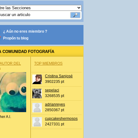
¿ Aún no eres miembro ?
Propón tu blog
A COMUNIDAD FOTOGRAFÍA
 AUTOR DEL
TOP MIEMBROS
A
Cristina Sanjosé
3902235 pt
sepelaci
3268535 pt
adrianreyes
2850367 pt
her A.l.
cupcakeshermosos
2427331 pt