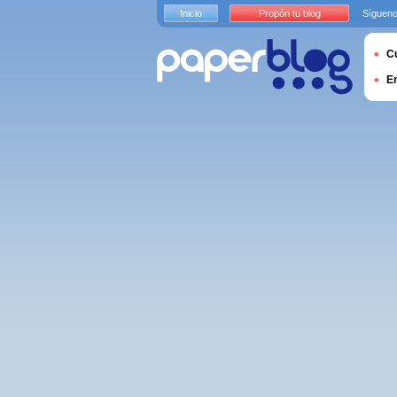
Inicio
Propón tu blog
Sígueno
Cu
E