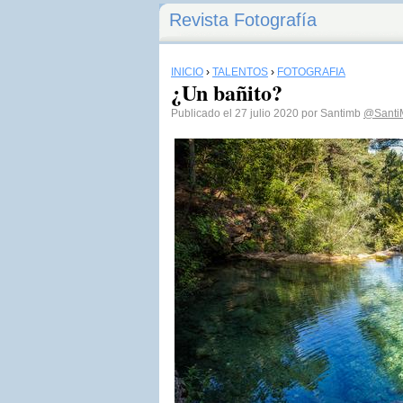
Revista Fotografía
INICIO
›
TALENTOS
›
FOTOGRAFÍA
¿Un bañito?
Publicado el 27 julio 2020 por Santimb
@Santi