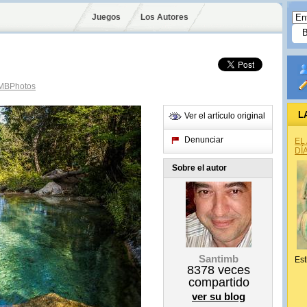
Juegos
Los Autores
MBPhotos
L
Ver el artículo original
Denunciar
EL
DÍ
Sobre el autor
Santimb
Est
8378
veces
compartido
ver su blog