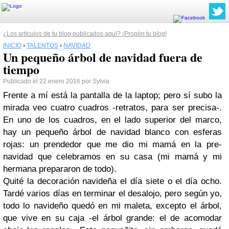
¿Los artículos de tu blog publicados aquí? ¡Propón tu blog!
INICIO
›
TALENTOS
›
NAVIDAD
Un pequeño árbol de navidad fuera de
tiempo
Publicado el 22 enero 2016 por Sylvia
Frente a mí está la pantalla de la laptop; pero sí subo la
mirada veo cuatro cuadros -retratos, para ser precisa-.
En uno de los cuadros, en el lado superior del marco,
hay un pequeño árbol de navidad blanco con esferas
rojas: un prendedor que me dio mi mamá en la pre-
navidad que celebramos en su casa (mi mamá y mi
hermana prepararon de todo).
Quité la decoración navideña el día siete o el día ocho.
Tardé varios días en terminar el desalojo, pero según yo,
todo lo navideño quedó en mi maleta, excepto el árbol,
que vive en su caja -el árbol grande: el de acomodar