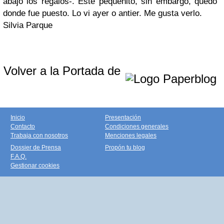
abajo los regalos-. Este pequeñito, sin embargo, quedó
donde fue puesto. Lo vi ayer o antier. Me gusta verlo.
Silvia Parque
Volver a la Portada de
Inicio
Presentación
Contacto
Condiciones generales
Trabaja con nosotros
Menciones legales
Dossier de Prensa
Propón tu blog
F.A.Q.
Gestionar cookies