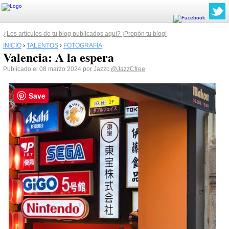
¿Los artículos de tu blog publicados aquí? ¡Propón tu blog!
INICIO
›
TALENTOS
›
FOTOGRAFÍA
Valencia: A la espera
Publicado el 08 marzo 2024 por Jazzc
@JazzCfree
Save