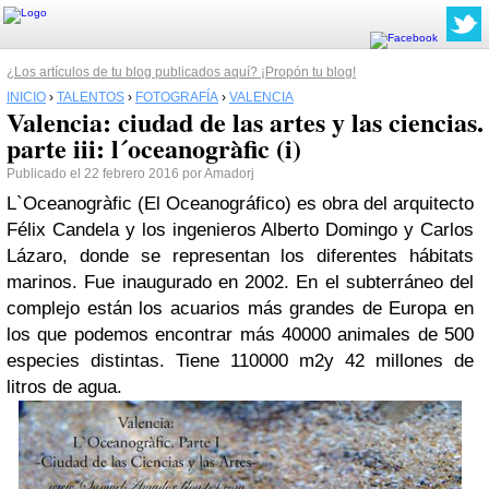
¿Los artículos de tu blog publicados aquí? ¡Propón tu blog!
INICIO
›
TALENTOS
›
FOTOGRAFÍA
›
VALENCIA
Valencia: ciudad de las artes y las ciencias.
parte iii: l´oceanogràfic (i)
Publicado el 22 febrero 2016 por Amadorj
L`Oceanogràfic (El Oceanográfico) es obra del arquitecto
Félix Candela y los ingenieros Alberto Domingo y Carlos
Lázaro, donde se representan los diferentes hábitats
marinos. Fue inaugurado en 2002. En el subterráneo del
complejo están los acuarios más grandes de Europa en
los que podemos encontrar más 40000 animales de 500
especies distintas. Tiene 110000 m
2
y 42 millones de
litros de agua.