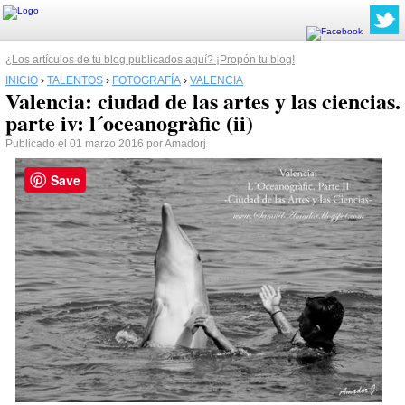
¿Los artículos de tu blog publicados aquí? ¡Propón tu blog!
INICIO
›
TALENTOS
›
FOTOGRAFÍA
›
VALENCIA
Valencia: ciudad de las artes y las ciencias.
parte iv: l´oceanogràfic (ii)
Publicado el 01 marzo 2016 por Amadorj
Save