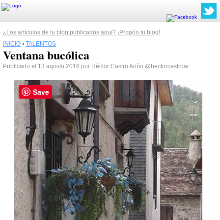
¿Los artículos de tu blog publicados aquí? ¡Propón tu blog!
INICIO
›
TALENTOS
Ventana bucólica
Publicado el 13 agosto 2016 por Héctor Castro Ariño
@hectorcastroar
Save