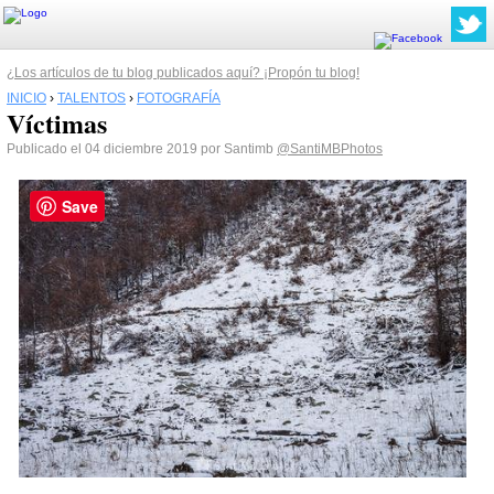
¿Los artículos de tu blog publicados aquí? ¡Propón tu blog!
INICIO
›
TALENTOS
›
FOTOGRAFÍA
Víctimas
Publicado el 04 diciembre 2019 por Santimb
@SantiMBPhotos
Save