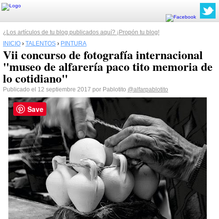
¿Los artículos de tu blog publicados aquí? ¡Propón tu blog!
INICIO
›
TALENTOS
›
PINTURA
Vii concurso de fotografía internacional
"museo de alfarería paco tito memoria de
lo cotidiano"
Publicado el 12 septiembre 2017 por Pablotito
@alfarpablotito
Save