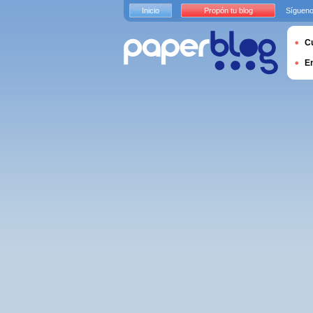
Inicio
Propón tu blog
Sígueno
Cu
E