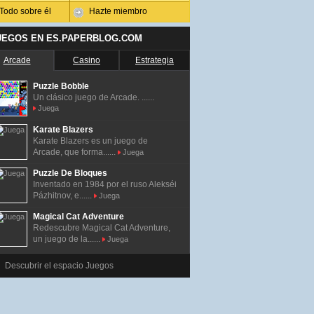
Todo sobre él
Hazte miembro
UEGOS EN ES.PAPERBLOG.COM
Arcade
Casino
Estrategia
Puzzle Bobble
Un clásico juego de Arcade. ......
Juega
Karate Blazers
Karate Blazers es un juego de
Arcade, que forma......
Juega
Puzzle De Bloques
Inventado en 1984 por el ruso Alekséi
Pázhitnov, e......
Juega
Magical Cat Adventure
Redescubre Magical Cat Adventure,
un juego de la......
Juega
Descubrir el espacio Juegos