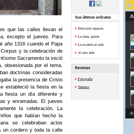
J
Sus últimos artículos
Dirección opuesta
s que las calles llevan el
a, excepto el jueves. Para
La cima, quizás
al año 1316 cuando el Papa
La escalera al cielo
l Corpus y la celebración de
Al otro lado
ntísimo Sacramento la inició
, obsesionada por el tema.
Revistas
aban doctrinas consideradas
Fotografía
egaba la presencia de Cristo
e estableció la fiesta en la
Talentos
a fiesta un día diferente y
ras y enramadas. El jueves
tamente la celebración. La
 niños que habían hecho la
ana se celebraban actos
a un cordero y toda la calle