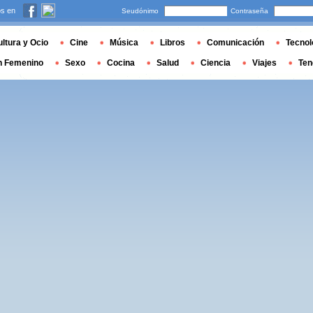
s en
Seudónimo
Contraseña
ltura y Ocio
Cine
Música
Libros
Comunicación
Tecnol
n Femenino
Sexo
Cocina
Salud
Ciencia
Viajes
Ten