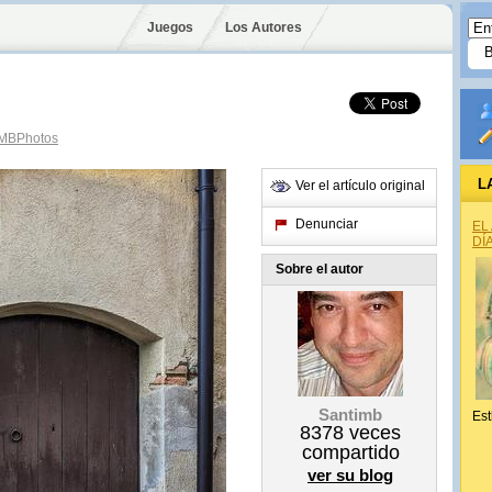
Juegos
Los Autores
MBPhotos
L
Ver el artículo original
Denunciar
EL
DÍ
Sobre el autor
Santimb
Est
8378
veces
compartido
ver su blog