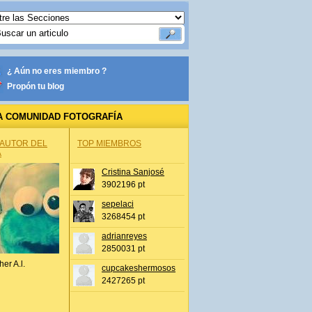
¿ Aún no eres miembro ?
Propón tu blog
A COMUNIDAD FOTOGRAFÍA
 AUTOR DEL
TOP MIEMBROS
A
Cristina Sanjosé
3902196 pt
sepelaci
3268454 pt
adrianreyes
2850031 pt
her A.l.
cupcakeshermosos
2427265 pt