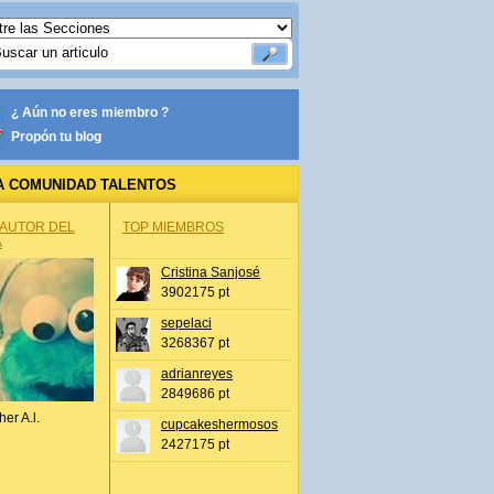
¿ Aún no eres miembro ?
Propón tu blog
A COMUNIDAD TALENTOS
 AUTOR DEL
TOP MIEMBROS
A
Cristina Sanjosé
3902175 pt
sepelaci
3268367 pt
adrianreyes
2849686 pt
her A.l.
cupcakeshermosos
2427175 pt