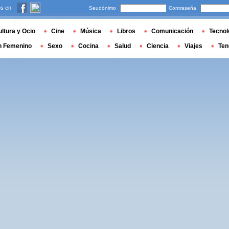
s en
Seudónimo
Contraseña
ltura y Ocio
Cine
Música
Libros
Comunicación
Tecnol
n Femenino
Sexo
Cocina
Salud
Ciencia
Viajes
Ten