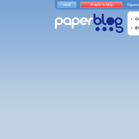
Inicio
Propón tu blog
Sígueno
Cu
E