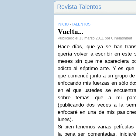
Revista Talentos
INICIO
›
TALENTOS
Vuelta...
Publicado el 13 marzo 2011 por Cinelasnibat
Hace días, que ya se han tran
quería volver a escribir en este
meses sin que me apareciera po
adicta al séptimo arte. Y es que
que comencé junto a un grupo d
enfocando mis fuerzas en sólo do
en el que ustedes se encuentra
sobre temas que a mi parec
(publicando dos veces a la se
enfocaré en una de mis pasiones
lunes).
Si bien tenemos varias películas 
la pena ser comentadas, iniciar