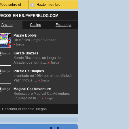
Todo sobre él
Hazte miembro
UEGOS EN ES.PAPERBLOG.COM
Arcade
Casino
Estrategia
Puzzle Bobble
Un clásico juego de Arcade. ......
Juega
Karate Blazers
Karate Blazers es un juego de
Arcade, que forma......
Juega
Puzzle De Bloques
Inventado en 1984 por el ruso Alekséi
Pázhitnov, e......
Juega
Magical Cat Adventure
Redescubre Magical Cat Adventure,
un juego de la......
Juega
Descubrir el espacio Juegos