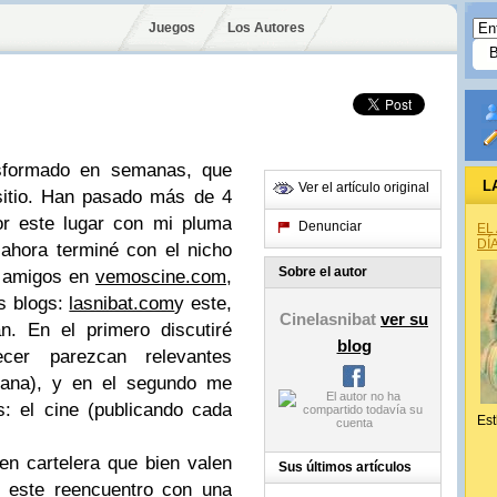
Juegos
Los Autores
sformado en semanas, que
L
Ver el artículo original
 sitio. Han pasado más de 4
r este lugar con mi pluma
Denunciar
EL
DÍ
 ahora terminé con el nicho
Sobre el autor
e amigos en
vemoscine.com
,
s blogs:
lasnibat.com
y este,
Cinelasnibat
ver su
n. En el primero discutiré
blog
er parezcan relevantes
mana), y en el segundo me
: el cine (publicando cada
Est
en cartelera que bien valen
Sus últimos artículos
é este reencuentro con una