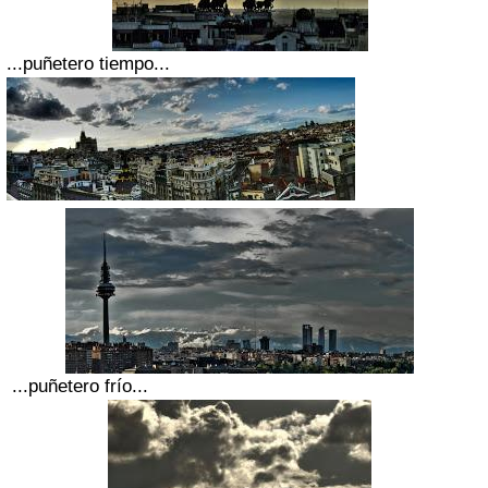
...puñetero tiempo...
...puñetero frío...