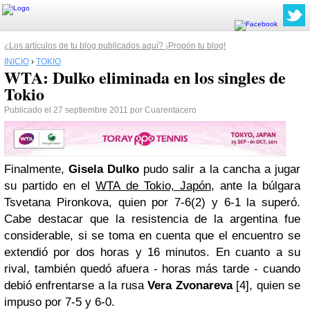
¿Los artículos de tu blog publicados aquí? ¡Propón tu blog!
INICIO
›
TOKIO
WTA: Dulko eliminada en los singles de
Tokio
Publicado el 27 septiembre 2011 por Cuarentacero
Finalmente,
Gisela Dulko
pudo salir a la cancha a jugar
su partido en el
WTA de Tokio, Japón
, ante la búlgara
Tsvetana Pironkova, quien por 7-6(2) y 6-1 la superó.
Cabe destacar que la resistencia de la argentina fue
considerable, si se toma en cuenta que el encuentro se
extendió por dos horas y 16 minutos. En cuanto a su
rival, también quedó afuera - horas más tarde - cuando
debió enfrentarse a la rusa
Vera Zvonareva
[4], quien se
impuso por 7-5 y 6-0.