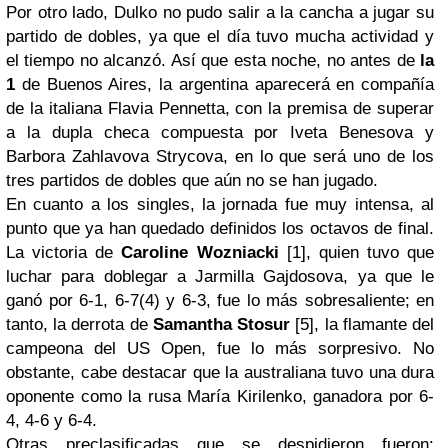
Por otro lado, Dulko no pudo salir a la cancha a jugar su
partido de dobles, ya que el día tuvo mucha actividad y
el tiempo no alcanzó. Así que esta noche, no antes de
la
1
de Buenos Aires, la argentina aparecerá en compañía
de la italiana Flavia Pennetta, con la premisa de superar
a la dupla checa compuesta por Iveta Benesova y
Barbora Zahlavova Strycova, en lo que será uno de los
tres partidos de dobles que aún no se han jugado.
En cuanto a los singles, la jornada fue muy intensa, al
punto que ya han quedado definidos los octavos de final.
La victoria de
Caroline Wozniacki
[1], quien tuvo que
luchar para doblegar a Jarmilla Gajdosova, ya que le
ganó por 6-1, 6-7(4) y 6-3, fue lo más sobresaliente; en
tanto, la derrota de
Samantha Stosur
[5], la flamante del
campeona del US Open, fue lo más sorpresivo. No
obstante, cabe destacar que la australiana tuvo una dura
oponente como la rusa María Kirilenko, ganadora por 6-
4, 4-6 y 6-4.
Otras preclasificadas que se despidieron fueron: