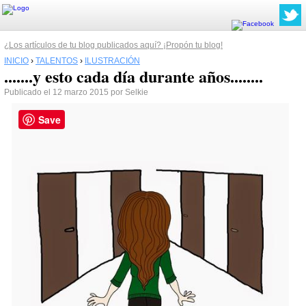
¿Los artículos de tu blog publicados aquí? ¡Propón tu blog!
INICIO
›
TALENTOS
›
ILUSTRACIÓN
.......y esto cada día durante años........
Publicado el 12 marzo 2015 por Selkie
Save