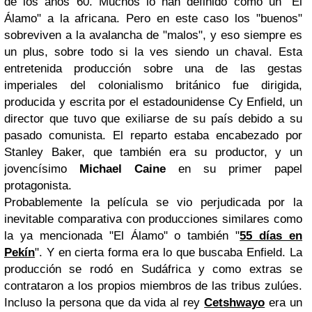
de los años 60. Muchos lo han definido como un "El
Álamo" a la africana. Pero en este caso los "buenos"
sobreviven a la avalancha de "malos", y eso siempre es
un plus, sobre todo si la ves siendo un chaval. Esta
entretenida producción sobre una de las gestas
imperiales del colonialismo británico fue dirigida,
producida y escrita por el estadounidense Cy Enfield, un
director que tuvo que exiliarse de su país debido a su
pasado comunista. El reparto estaba encabezado por
Stanley Baker, que también era su productor, y un
jovencísimo
Michael Caine
en su primer papel
protagonista.
Probablemente la película se vio perjudicada por la
inevitable comparativa con producciones similares como
la ya mencionada "El Álamo" o también "
55 días en
Pekín
". Y en cierta forma era lo que buscaba Enfield. La
producción se rodó en Sudáfrica y como extras se
contrataron a los propios miembros de las tribus zulúes.
Incluso la persona que da vida al rey
Cetshwayo
era un