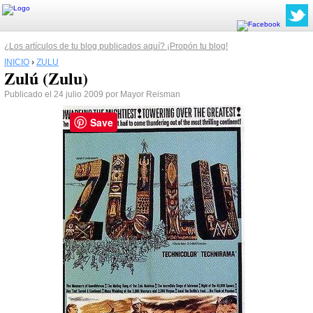
¿Los artículos de tu blog publicados aquí? ¡Propón tu blog!
INICIO
›
ZULU
Zulú (Zulu)
Publicado el 24 julio 2009 por Mayor Reisman
Save