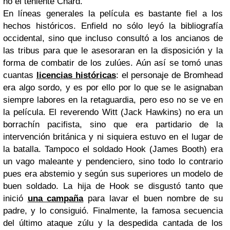
no el teniente Chard.
En líneas generales la película es bastante fiel a los
hechos históricos. Enfield no sólo leyó la bibliografía
occidental, sino que incluso consultó a los ancianos de
las tribus para que le asesoraran en la disposición y la
forma de combatir de los zulúes. Aún así se tomó unas
cuantas
licencias históricas
: el personaje de Bromhead
era algo sordo, y es por ello por lo que se le asignaban
siempre labores en la retaguardia, pero eso no se ve en
la película. El reverendo Witt (Jack Hawkins) no era un
borrachín pacifista, sino que era partidario de la
intervención británica y ni siquiera estuvo en el lugar de
la batalla. Tampoco el soldado Hook (James Booth) era
un vago maleante y pendenciero, sino todo lo contrario
pues era abstemio y según sus superiores un modelo de
buen soldado. La hija de Hook se disgustó tanto que
inició
una campaña
para lavar el buen nombre de su
padre, y lo consiguió. Finalmente, la famosa secuencia
del último ataque zúlu y la despedida cantada de los