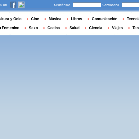
s en
Seudónimo
Contraseña
ltura y Ocio
Cine
Música
Libros
Comunicación
Tecnol
n Femenino
Sexo
Cocina
Salud
Ciencia
Viajes
Ten