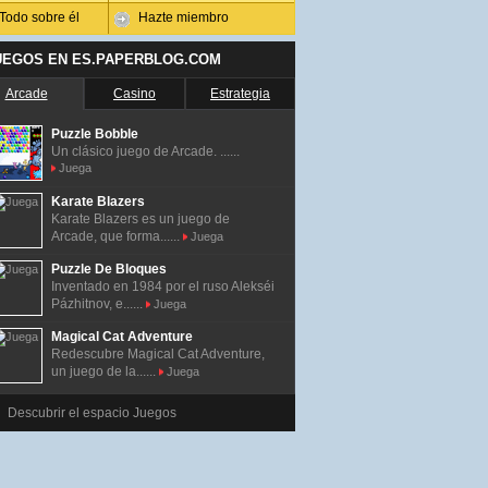
Todo sobre él
Hazte miembro
UEGOS EN ES.PAPERBLOG.COM
Arcade
Casino
Estrategia
Puzzle Bobble
Un clásico juego de Arcade. ......
Juega
Karate Blazers
Karate Blazers es un juego de
Arcade, que forma......
Juega
Puzzle De Bloques
Inventado en 1984 por el ruso Alekséi
Pázhitnov, e......
Juega
Magical Cat Adventure
Redescubre Magical Cat Adventure,
un juego de la......
Juega
Descubrir el espacio Juegos