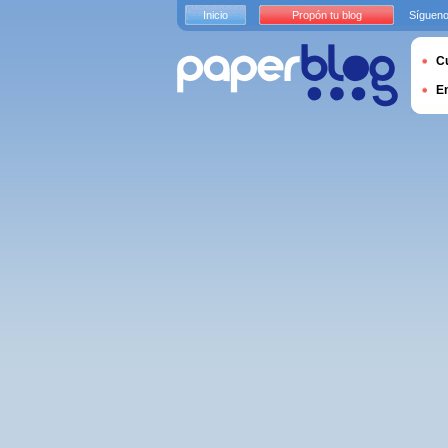
Inicio
Propón tu blog
Sígueno
Cu
E