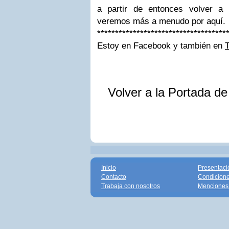
a partir de entonces volver a
veremos más a menudo por aquí.
************************************
Estoy en Facebook y también en
T
Volver a la Portada d
Inicio
Presentaci
Contacto
Condicione
Trabaja con nosotros
Menciones 