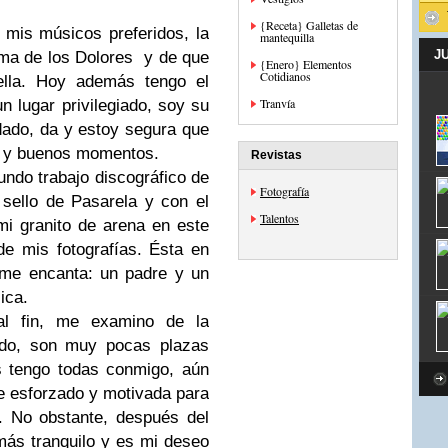
{Receta} Galletas de
mis músicos preferidos, la
mantequilla
J
ma de los Dolores y de que
{Enero} Elementos
Cotidianos
ella. Hoy además tengo el
Tranvía
 lugar privilegiado, soy su
ado, da y estoy segura que
as y buenos momentos.
Revistas
ndo trabajo discográfico de
Fotografía
 sello de Pasarela y con el
Talentos
mi granito de arena en este
de mis fotografías. Ésta en
 me encanta: un padre y un
sica.
al fin, me examino de la
odo, son muy pocas plazas
s tengo todas conmigo, aún
e esforzado y motivada para
. No obstante, después del
más tranquilo y es mi deseo