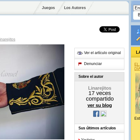
Juegos
Los Autores
inarejitos
L
Ver el artículo original
Denunciar
EL
DÍ
Sobre el autor
Linarejitos
17
veces
compartido
ver su blog
Est
Sus últimos artículos
Vestigios