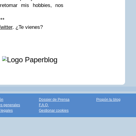
 retomar mis hobbies, nos
***
witter
. ¿Te vienes?
e
ón
Dossier de Prensa
Propón tu blog
s generales
F.A.Q.
legales
Gestionar cookies