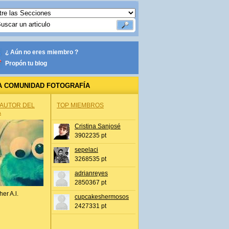
¿ Aún no eres miembro ?
Propón tu blog
A COMUNIDAD FOTOGRAFÍA
 AUTOR DEL
TOP MIEMBROS
A
Cristina Sanjosé
3902235 pt
sepelaci
3268535 pt
adrianreyes
2850367 pt
her A.l.
cupcakeshermosos
2427331 pt