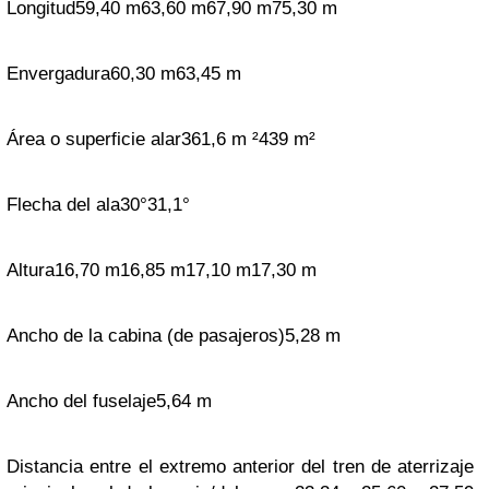
Longitud
59,40
m
63,60 m
67,90 m
75,30 m
Envergadura
60,30 m
63,45 m
Área o superficie alar
361,6 m ²
439 m²
Flecha del ala
30°
31,1°
Altura
16,70 m
16,85 m
17,10 m
17,30 m
Ancho de la cabina (de pasajeros)
5,28 m
Ancho del fuselaje
5,64 m
Distancia entre el extremo anterior del tren de aterrizaje