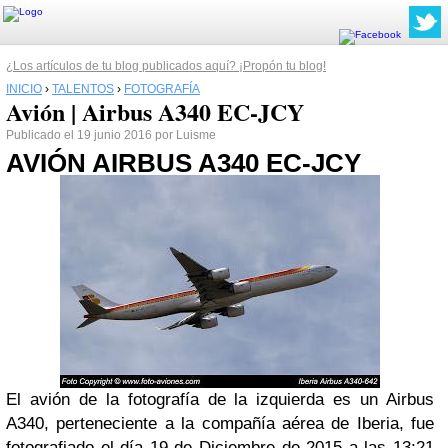
¿Los artículos de tu blog publicados aquí? ¡Propón tu blog!
INICIO
›
TALENTOS
›
FOTOGRAFÍA
Avión | Airbus A340 EC-JCY
Publicado el 19 junio 2016 por Luisme
AVIÓN AIRBUS A340 EC-JCY
El avión de la fotografía de la izquierda es un Airbus
A340, perteneciente a la compañía aérea de Iberia
, fue
fotografiado el día 19 de Diciembre de 2015 a las 13:21