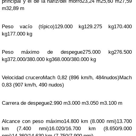
principal y el de la nariz/del morro
23,24 m
25,60 m
27,59
m
32,89 m
Peso vacío (típico)
129.000 kg
129.275 kg
170.400
kg
177.000 kg
Peso máximo de despegue
275.000 kg
276.500
kg
372.000/380.000 kg
368.000/380.000 kg
Velocidad crucero
Mach
0,82 (896 km/h, 484
nudos
)
Mach
0,83 (907 km/h, 490 nudos)
Carrera de despegue
2.990 m
3.000 m
3.050 m
3.100 m
Alcance con peso máximo
14.800 km (8.000
nmi
)
13.700
km (7.400 nmi)
16.020/16.700 km (8.650/9.000
nmi)
14.360/14.630 km (7.750/7.900 nmi)