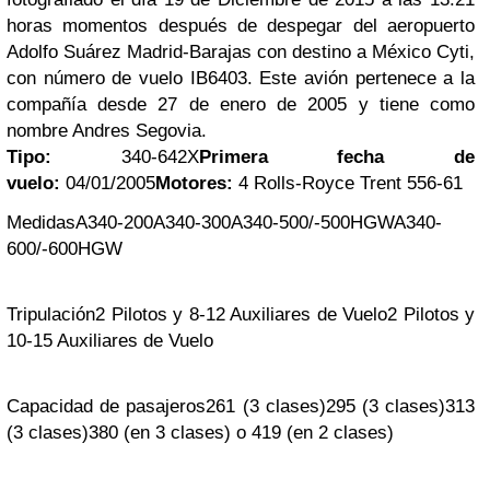
horas momentos después de despegar del aeropuerto
Adolfo Suárez Madrid-Barajas con destino a México Cyti,
con número de vuelo IB6403. Este avión pertenece a la
compañía desde 27 de enero de 2005 y tiene como
nombre Andres Segovia.
Tipo:
340-642X
Primera fecha de
vuelo:
04/01/2005
Motores:
4 Rolls-Royce Trent 556-61
Medidas
A340-200
A340-300
A340-500/-500HGW
A340-
600/-600HGW
Tripulación
2 Pilotos y 8-12 Auxiliares de Vuelo
2 Pilotos y
10-15 Auxiliares de Vuelo
Capacidad de pasajeros
261 (3 clases)
295 (3 clases)
313
(3 clases)
380 (en 3 clases) o 419 (en 2 clases)