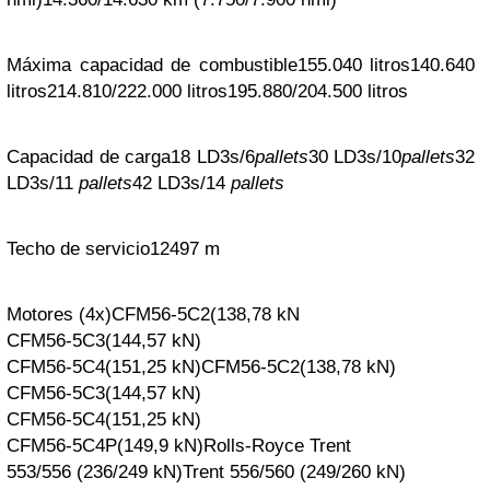
Máxima capacidad de combustible
155.040
litros
140.640
litros
214.810/222.000 litros
195.880/204.500 litros
Capacidad de carga
18 LD3s/6
pallets
30 LD3s/10
pallets
32
LD3s/11
pallets
42 LD3s/14
pallets
Techo de servicio
12497 m
Motores (4x)
CFM56-5C2
(138,78
kN
CFM56-5C3
(144,57 kN)
CFM56-5C4
(151,25 kN)
CFM56-5C2
(138,78 kN)
CFM56-5C3
(144,57 kN)
CFM56-5C4
(151,25 kN)
CFM56-5C4P
(149,9 kN)
Rolls-Royce Trent
553/556 (236/249 kN)
Trent 556/560 (249/260 kN)