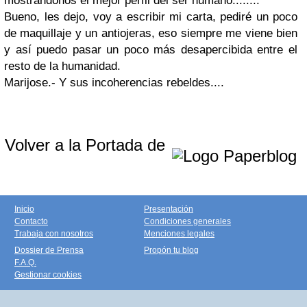
mostrándonos el mejor perfil del ser humano........
Bueno, les dejo, voy a escribir mi carta, pediré un poco
de maquillaje y un antiojeras, eso siempre me viene bien
y así puedo pasar un poco más desapercibida entre el
resto de la humanidad.
Marijose.- Y sus incoherencias rebeldes....
Volver a la Portada de
Inicio
Presentación
Contacto
Condiciones generales
Trabaja con nosotros
Menciones legales
Dossier de Prensa
Propón tu blog
F.A.Q.
Gestionar cookies