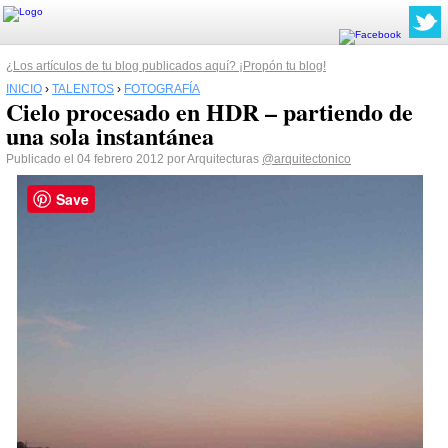
¿Los artículos de tu blog publicados aquí? ¡Propón tu blog!
INICIO
›
TALENTOS
›
FOTOGRAFÍA
Cielo procesado en HDR – partiendo de
una sola instantánea
Publicado el 04 febrero 2012 por Arquitecturas
@arquitectonico
Save