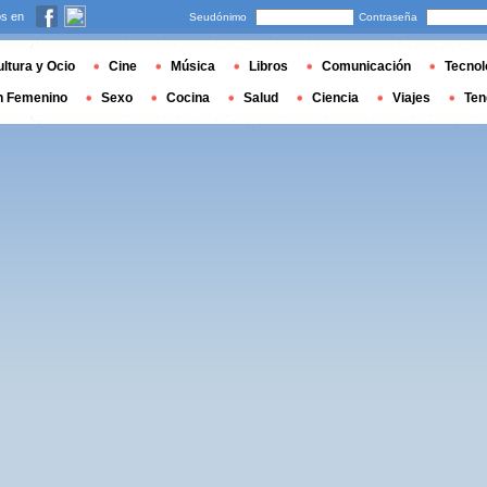
s en
Seudónimo
Contraseña
ltura y Ocio
Cine
Música
Libros
Comunicación
Tecnol
n Femenino
Sexo
Cocina
Salud
Ciencia
Viajes
Ten