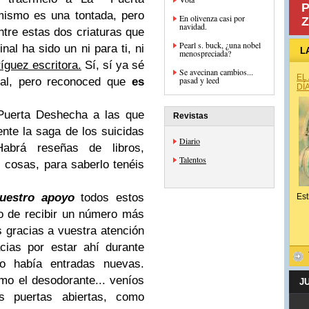
P
mismo es una tontada, pero
En olivenza casi por
Z
navidad.
tre estas dos criaturas que
Pearl s. buck, ¿una nobel
nal ha sido un ni para ti, ni
L
menospreciada?
íguez escritora.
Sí, sí ya sé
Se avecinan cambios...
EL
pasad y leed
nal, pero reconoced que
es
DÍ
 Puerta Deshecha a las que
Revistas
nte la saga de los suicidas
Diario
abrá reseñas de libros,
Talentos
 cosas, para saberlo tenéis
vuestro apoyo
todos estos
Est
o de recibir un número más
s gracias a vuestra atención
cias por estar ahí durante
no había entradas nuevas.
o el desodorante... veníos
J
s puertas abiertas, como