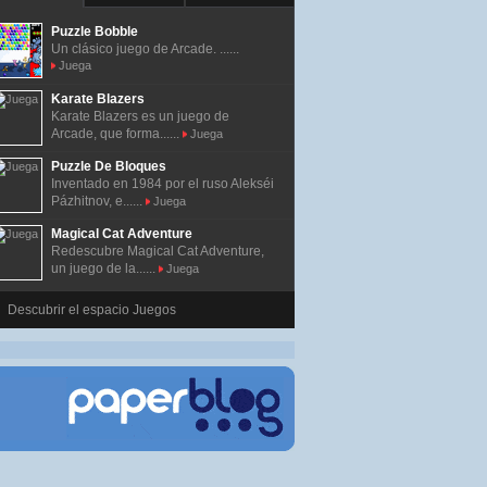
Puzzle Bobble
Un clásico juego de Arcade. ......
Juega
Karate Blazers
Karate Blazers es un juego de
Arcade, que forma......
Juega
Puzzle De Bloques
Inventado en 1984 por el ruso Alekséi
Pázhitnov, e......
Juega
Magical Cat Adventure
Redescubre Magical Cat Adventure,
un juego de la......
Juega
Descubrir el espacio Juegos