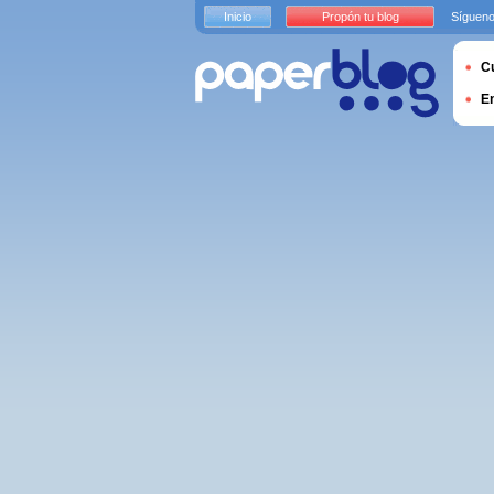
Inicio
Propón tu blog
Sígueno
Cu
E