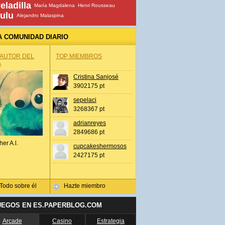
eladilla
María Magdalena
Henri Rousseau
ulu
Alejandro Malaspina
A COMUNIDAD DIARIO
 AUTOR DEL
TOP MIEMBROS
A
Cristina Sanjosé
3902175 pt
sepelaci
3268367 pt
adrianreyes
2849686 pt
her A.l.
cupcakeshermosos
2427175 pt
Todo sobre él
Hazte miembro
UEGOS EN ES.PAPERBLOG.COM
Arcade
Casino
Estrategia