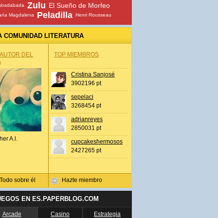
Zulu
El Sueño de Morfeo
abadabada
Peladilla
ría Magdalena
Henri Rousseau
A COMUNIDAD LITERATURA
 AUTOR DEL
TOP MIEMBROS
A
Cristina Sanjosé
3902196 pt
sepelaci
3268454 pt
adrianreyes
2850031 pt
her A.l.
cupcakeshermosos
2427265 pt
Todo sobre él
Hazte miembro
UEGOS EN ES.PAPERBLOG.COM
Arcade
Casino
Estrategia