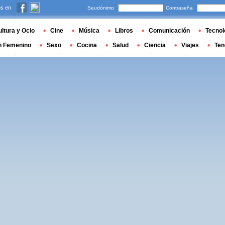
s en
Seudónimo
Contraseña
ltura y Ocio
Cine
Música
Libros
Comunicación
Tecnol
n Femenino
Sexo
Cocina
Salud
Ciencia
Viajes
Ten