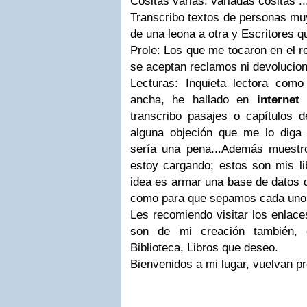
Cositas varias: variadas cositas ...
Transcribo textos de personas mu
de una leona a otra y Escritores q
Prole: Los que me tocaron en el r
se aceptan reclamos ni devolucio
Lecturas: Inquieta lectora com
ancha, he hallado en
internet
m
transcribo pasajes o capítulos d
alguna objeción que me lo diga 
sería una pena...
Además muestro 
estoy cargando; estos son mis lib
idea es armar una base de datos de
como para que sepamos cada uno
Les recomiendo visitar los enlace
son de mi creación también, c
Biblioteca, Libros que deseo.
Bienvenidos a mi lugar, vuelvan pr