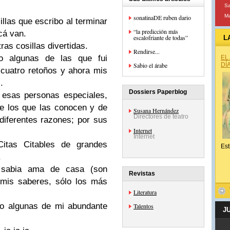
S
Ma
sonatinaDE ruben dario
llas que escribo al terminar
“la predicción más
cá van.
escalofriante de todas”
L
as cosillas divertidas.
Rendirse...
bo algunas de las que fui
EL
Sabio el árabe
DÍ
 cuatro retoños y ahora mis
.
Dossiers Paperblog
 esas personas especiales,
e los que las conocen y de
Susana Hernández
Directores de teatro
diferentes razones; por sus
Internet
Internet
tas Citables de grandes
Est
.
 sabia ama de casa (son
Revistas
 mis saberes, sólo los más
Literatura
ro algunas de mi abundante
Talentos
J