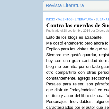
Revista Literatura
INICIO
›
TALENTOS
›
LITERATURA
›
SUSANA 
Contra las cuerdas de S
Publicado el 28 septiembre 2014 por Cybergat
Esto de los blogs es atrapante.
Me costó entenderlo pero ahora lo
Explico para las visitas de qué se 
Siempre me gustó guardar, regist
hoy con una gran cantidad de mat
blog me permite, por un lado guar
otro compartirlo con otras pers
constantemente, agrego secciones
Pasajes para releer, son párra
que disfruto "releyéndolos" en c
el título y autor del libro del cual 
Personajes Inolvidables: algun
caracterizados por el autor que s