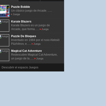
Puzzle Bobble
Un clásico juego de Arcade. ......
Juega
Karate Blazers
Karate Blazers es un juego de
Arcade, que forma......
Juega
Puzzle De Bloques
Inventado en 1984 por el ruso Alekséi
Pázhitnov, e......
Juega
Magical Cat Adventure
Redescubre Magical Cat Adventure,
un juego de la......
Juega
Descubrir el espacio Juegos