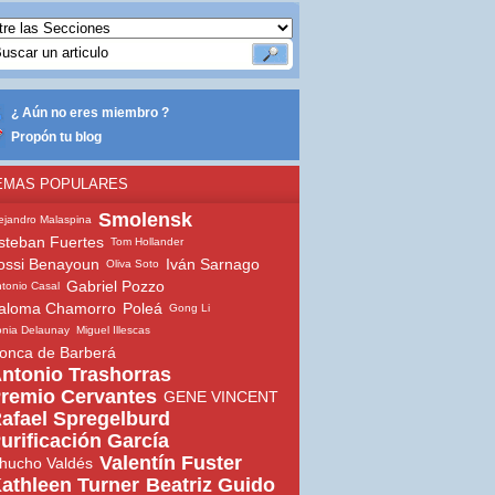
¿ Aún no eres miembro ?
Propón tu blog
EMAS POPULARES
Smolensk
ejandro Malaspina
steban Fuertes
Tom Hollander
ossi Benayoun
Iván Sarnago
Oliva Soto
Gabriel Pozzo
tonio Casal
aloma Chamorro
Poleá
Gong Li
nia Delaunay
Miguel Illescas
onca de Barberá
ntonio Trashorras
remio Cervantes
GENE VINCENT
afael Spregelburd
urificación García
Valentín Fuster
hucho Valdés
athleen Turner
Beatriz Guido