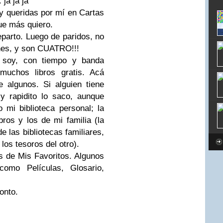
 ja ja ja
y queridas por mí en Cartas
ue más quiero.
eparto. Luego de paridos, no
nes, y son CUATRO!!!
o soy, con tiempo y banda
uchos libros gratis. Acá
e algunos. Si alguien tiene
y rapidito lo saco, aunque
mi biblioteca personal; la
ros y los de mi familia (la
 las bibliotecas familiares,
 los
tesoros
del otro).
s de Mis Favoritos. Algunos
omo Películas, Glosario,
onto.