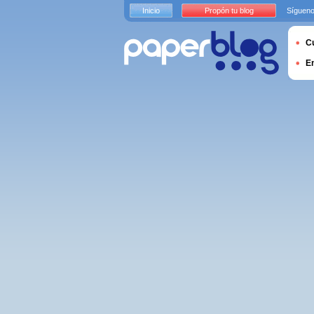
Inicio
Propón tu blog
Sígueno
Cu
E