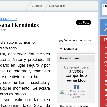
Juegos
Los Autores
HERNÁNDEZ
usana Hernández
ubela
T
Ver el artículo original
 disfruto muchísimo.
trata todo.
Al
Denunciar
E
rar, conservar. Así me veo
Y
Sobre el autor
erial único y preciado. El
An
darlo en lugar seguro y por
P
Cybergatubela
onas.Lo reformo y completo
3
veces
So
compartido
C
 y me divierto mucho.
ver su blog
A
fos que me han impactado y
P
ualquier momento. Se aclara
R
fueron extraídos.
P
os son realmente tan bien
C
K
e hacen inmortales. Serán de
Sus últimos artículos