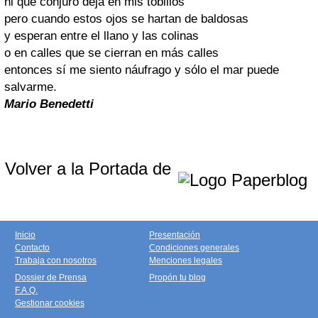
ni que conjuro deja en mis tobillos
pero cuando estos ojos se hartan de baldosas
y esperan entre el llano y las colinas
o en calles que se cierran en más calles
entonces sí me siento náufrago y sólo el mar puede
salvarme.
Mario Benedetti
Volver a la Portada de
Inicio
Presentación
Contacto
Condiciones generales
Trabaja con nosotros
Menciones legales
Dossier de Prensa
Propón tu blog
F.A.Q.
Gestionar cookies