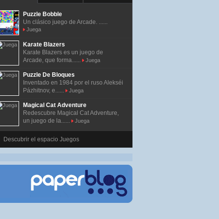
Puzzle Bobble
Un clásico juego de Arcade. ......
Juega
Karate Blazers
Karate Blazers es un juego de
Arcade, que forma......
Juega
Puzzle De Bloques
Inventado en 1984 por el ruso Alekséi
Pázhitnov, e......
Juega
Magical Cat Adventure
Redescubre Magical Cat Adventure,
un juego de la......
Juega
Descubrir el espacio Juegos