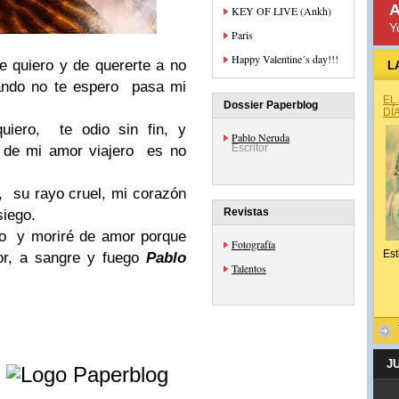
A
KEY OF LIVE (Ankh)
Y
Paris
Happy Valentine´s day!!!
 quiero y de quererte a no
L
uando no te espero pasa mi
EL
Dossier Paperblog
DÍ
quiero, te odio sin fin, y
Pablo Neruda
Escritor
a de mi amor viajero es no
, su rayo cruel, mi corazón
Revistas
siego.
ro y moriré de amor porque
Fotografía
Est
or, a sangre y fuego
Pablo
Talentos
e
J