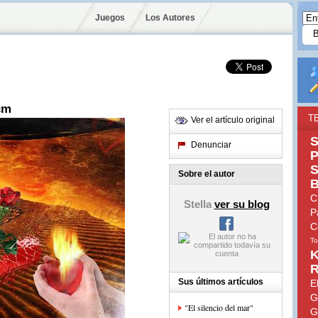
Juegos
Los Autores
cm
T
Ver el artículo original
S
Denunciar
P
S
Sobre el autor
B
C
Stella
ver su blog
P
C
To
K
R
Sus últimos artículos
E
G
"El silencio del mar"
G