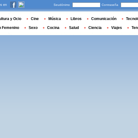
s en
Seudónimo
Contraseña
ltura y Ocio
Cine
Música
Libros
Comunicación
Tecnol
n Femenino
Sexo
Cocina
Salud
Ciencia
Viajes
Ten