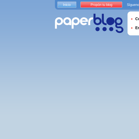
Inicio
Propón tu blog
Sígueno
Cu
E