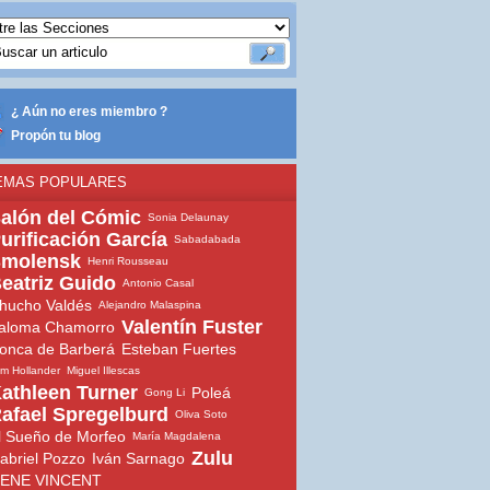
¿ Aún no eres miembro ?
Propón tu blog
EMAS POPULARES
alón del Cómic
Sonia Delaunay
urificación García
Sabadabada
molensk
Henri Rousseau
eatriz Guido
Antonio Casal
hucho Valdés
Alejandro Malaspina
Valentín Fuster
aloma Chamorro
onca de Barberá
Esteban Fuertes
m Hollander
Miguel Illescas
athleen Turner
Poleá
Gong Li
afael Spregelburd
Oliva Soto
l Sueño de Morfeo
María Magdalena
Zulu
abriel Pozzo
Iván Sarnago
ENE VINCENT