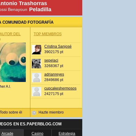
ntonio Trashorras
Peladilla
ossi Benayoun
A COMUNIDAD FOTOGRAFÍA
 AUTOR DEL
TOP MIEMBROS
A
Cristina Sanjosé
3902175 pt
sepelaci
3268367 pt
adrianreyes
2849686 pt
her A.l.
cupcakeshermosos
2427175 pt
Todo sobre él
Hazte miembro
UEGOS EN ES.PAPERBLOG.COM
Arcade
Casino
Estrategia