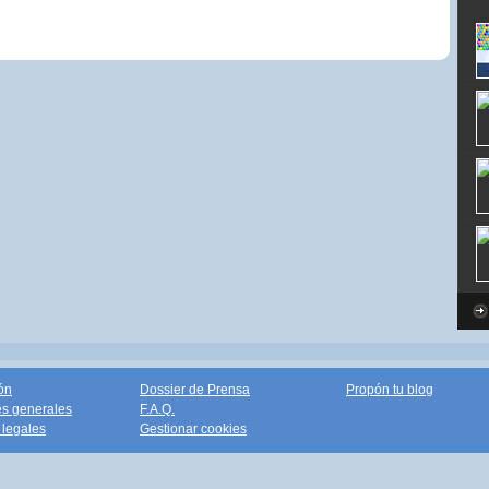
ón
Dossier de Prensa
Propón tu blog
s generales
F.A.Q.
legales
Gestionar cookies