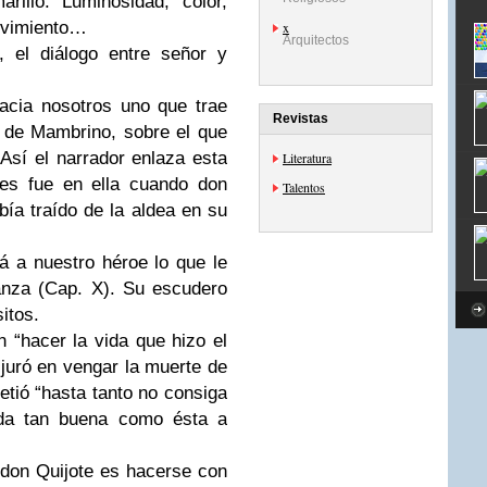
rillo. Luminosidad, color,
ovimiento…
x
Arquitectos
 el diálogo entre señor y
acia nosotros uno que trae
Revistas
 de Mambrino, sobre el que
Así el narrador enlaza esta
Literatura
ues fue en ella cuando don
Talentos
bía traído de la aldea en su
á a nuestro héroe lo que le
anza (Cap. X). Su escudero
sitos.
n “hacer la vida que hizo el
uró en vengar la muerte de
etió “hasta tanto no consiga
lada tan buena como ésta a
 don Quijote es hacerse con