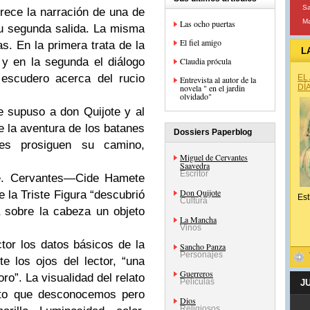
S
frece la narración de una de
Ma
Las ocho puertas
su segunda salida. La misma
El fiel amigo
s. En la primera trata de la
L
y en la segunda el diálogo
Claudia prócula
 escudero acerca del rucio
EL
Entrevista al autor de la
novela " en el jardin
DÍ
olvidado"
e supuso a don Quijote y al
e la aventura de los batanes
Dossiers Paperblog
jes prosiguen su camino,
Miguel de Cervantes
Saavedra
Escritor
nde. Cervantes—Cide Hamete
Don Quijote
de la Triste Figura “descubrió
Est
Cultura
 sobre la cabeza un objeto
La Mancha
Vinos
ector los datos básicos de la
Sancho Panza
Personajes
e los ojos del lector, “una
Guerreros
o”. La visualidad del relato
Películas
J
eto que desconocemos pero
Dios
Religiosos