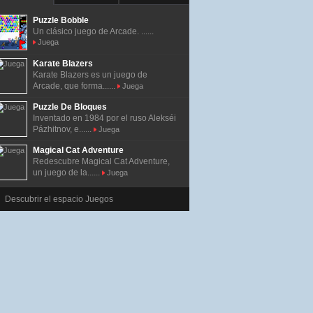
Puzzle Bobble
Un clásico juego de Arcade. ......
Juega
Karate Blazers
Karate Blazers es un juego de
Arcade, que forma......
Juega
Puzzle De Bloques
Inventado en 1984 por el ruso Alekséi
Pázhitnov, e......
Juega
Magical Cat Adventure
Redescubre Magical Cat Adventure,
un juego de la......
Juega
Descubrir el espacio Juegos