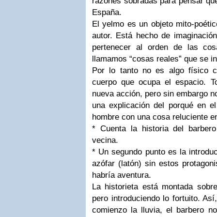
razones sobradas para pensar que
España.
El yelmo es un objeto mito-poétic
autor. Está hecho de imaginación
pertenecer al orden de las cos
llamamos “cosas reales” que se in
Por lo tanto no es algo físico
cuerpo que ocupa el espacio. T
nueva acción, pero sin embargo no 
una explicación del porqué en el
hombre con una cosa reluciente en
* Cuenta la historia del barber
vecina.
* Un segundo punto es la introdu
azófar (latón) sin estos protagon
habría aventura.
La historieta está montada sobre
pero introduciendo lo fortuito. As
comienzo la lluvia, el barbero n