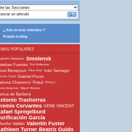
¿ Aún no eres miembro ?
Propón tu blog
EMAS POPULARES
Smolensk
ejandro Malaspina
steban Fuertes
Tom Hollander
ossi Benayoun
Iván Sarnago
Oliva Soto
Gabriel Pozzo
tonio Casal
aloma Chamorro
Poleá
Gong Li
nia Delaunay
Miguel Illescas
onca de Barberá
ntonio Trashorras
remio Cervantes
GENE VINCENT
afael Spregelburd
urificación García
Valentín Fuster
hucho Valdés
athleen Turner
Beatriz Guido