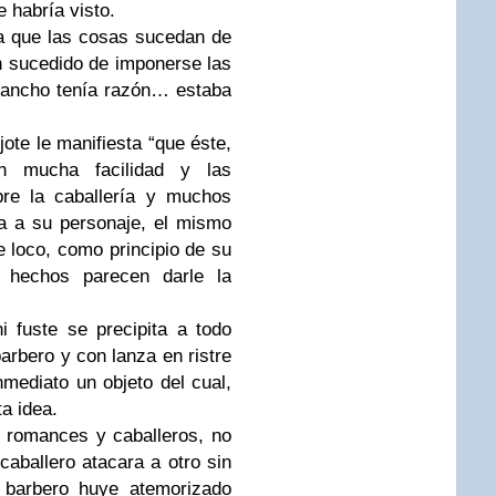
e habría visto.
a que las cosas sucedan de
 sucedido de imponerse las
Sancho tenía razón… estaba
ote le manifiesta “que éste,
n mucha facilidad y las
re la caballería y muchos
a a su personaje, el mismo
e loco, como principio de su
s hechos parecen darle la
i fuste se precipita a todo
arbero y con lanza en ristre
nmediato un objeto del cual,
ta idea.
e romances y caballeros, no
caballero atacara a otro sin
 barbero huye atemorizado