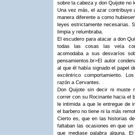
sobre la cabeza y don Quijote no l
Una vez más, el azar contribuye 
manera diferente a como hubiesen
leyes estrictamente necesarias. 
limpia y relumbraba.
El escudero para atacar a don Quij
todas las cosas las veía co
acomodaba a sus desvaríos sob
pensamientos.br>El autor conden
al que él había signado el papel d
excéntrico comportamiento. Lo
razón a Cervantes.
Don Quijote sin decir ni muste n
correr con su Rocinante hacia el b
le intimida a que le entregue de i
el barbero no tiene ni la más remo
Cierto es, que en las historias d
faltaban las ocasiones en que un 
que mediase palabra alguna. El