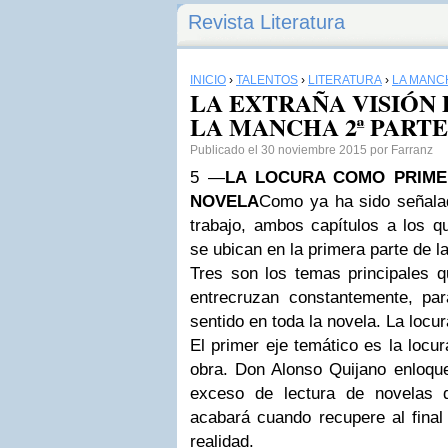
Revista Literatura
INICIO
›
TALENTOS
›
LITERATURA
›
LA MANC
LA EXTRAÑA VISIÓN
LA MANCHA 2ª PARTE
Publicado el 30 noviembre 2015 por Farranz
5 —
LA LOCURA COMO PRIME
NOVELA
Como ya ha sido señala
trabajo, ambos capítulos a los 
se ubican en la primera parte de l
Tres son los temas principales q
entrecruzan constantemente, pa
sentido en toda la novela. La locura,
El primer eje temático es la locu
obra. Don Alonso Quijano enloq
exceso de lectura de novelas 
acabará cuando recupere al final
realidad.