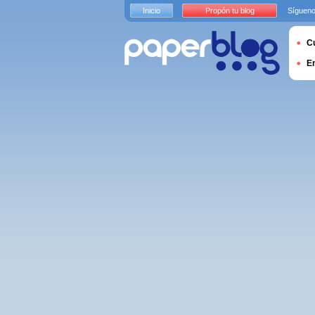
Inicio
Propón tu blog
Sígueno
Cu
E