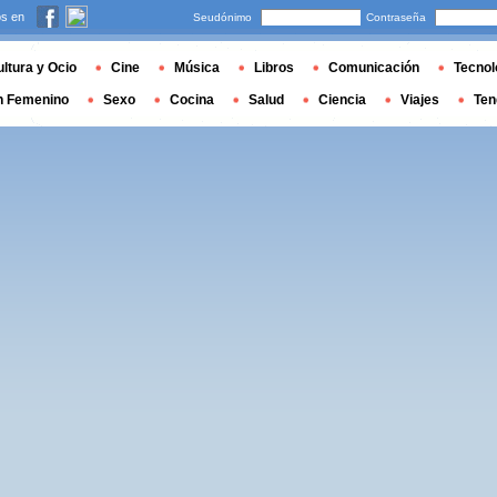
s en
Seudónimo
Contraseña
ltura y Ocio
Cine
Música
Libros
Comunicación
Tecnol
n Femenino
Sexo
Cocina
Salud
Ciencia
Viajes
Ten