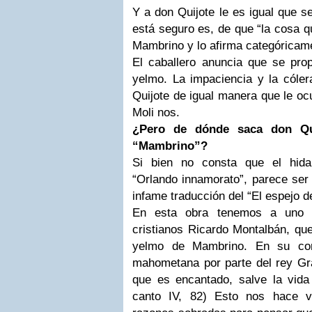
Y a don Quijote le es igual que s
está seguro es, de que “la cosa q
Mambrino y lo afirma categóricam
El caballero anuncia que se pr
yelmo. La impaciencia y la cóle
Quijote de igual manera que le ocu
Moli nos.
¿Pero de dónde saca don Qu
“Mambrino”?
Si bien no consta que el hida
“Orlando innamorato”, parece ser 
infame traducción del “El espejo de
En esta obra tenemos a uno d
cristianos Ricardo Montalbán, que
yelmo de Mambrino. En su com
mahometana por parte del rey Gr
que es encantado, salve la vida 
canto IV, 82) Esto nos hace v