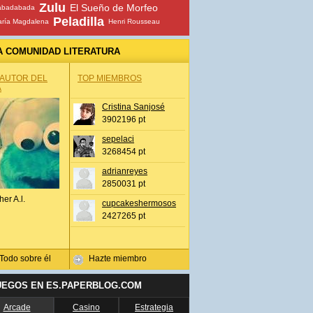
Zulu
El Sueño de Morfeo
abadabada
Peladilla
ría Magdalena
Henri Rousseau
A COMUNIDAD LITERATURA
 AUTOR DEL
TOP MIEMBROS
A
Cristina Sanjosé
3902196 pt
sepelaci
3268454 pt
adrianreyes
2850031 pt
her A.l.
cupcakeshermosos
2427265 pt
Todo sobre él
Hazte miembro
UEGOS EN ES.PAPERBLOG.COM
Arcade
Casino
Estrategia