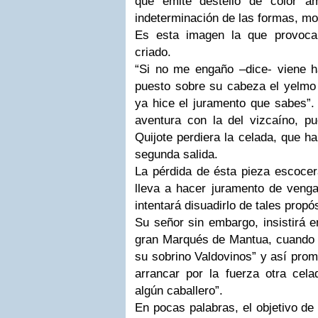
que emite destello de color ama
indeterminación de las formas, m
Es esta imagen la que provoca,
criado.
“Si no me engaño –dice- viene h
puesto sobre su cabeza el yelmo
ya hice el juramento que sabes”. 
aventura con la del vizcaíno, p
Quijote perdiera la celada, que ha
segunda salida.
La pérdida de ésta pieza escocer
lleva a hacer juramento de veng
intentará disuadirlo de tales propó
Su señor sin embargo, insistirá e
gran Marqués de Mantua, cuando j
su sobrino Valdovinos” y así prom
arrancar por la fuerza otra ce
algún caballero”.
En pocas palabras, el objetivo de