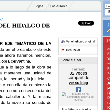
Juegos
Los Autores
HA
 DEL HIDALGO DE
T
Ver el artículo original
R EJE TEMÁTICO DE LA
do en el preámbulo de este
Al
Denunciar
E
que ahora haremos mención,
Y
Sobre el autor
a obra cervantina.
An
ue a lo largo de la obra se
P
Farranz
ra mantener una unidad de
32
veces
So
compartido
C
 la libertad y la justicia.
ver su blog
A
ra y con ella da comienzo la
P
uece como consecuencia del
R
de caballería. Y la misma
P
 de la novela su sentido de
C
K
Sus últimos artículos