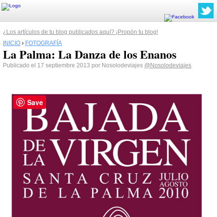
¿Los artículos de tu blog publicados aquí? ¡Propón tu blog!
INICIO
›
FOTOGRAFÍA
La Palma: La Danza de los Enanos
Publicado el 17 septiembre 2013 por Nosolodeviajes
@Nosolodeviajes
Save