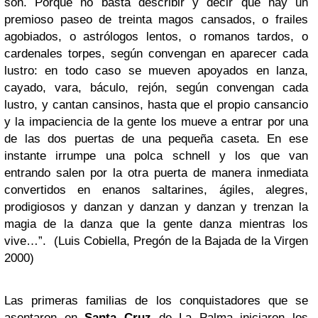
son. Porque no basta describir y decir que hay un
premioso paseo de treinta magos cansados, o frailes
agobiados, o astrólogos lentos, o romanos tardos, o
cardenales torpes, según convengan en aparecer cada
lustro: en todo caso se mueven apoyados en lanza,
cayado, vara, báculo, rejón, según convengan cada
lustro, y cantan cansinos, hasta que el propio cansancio
y la impaciencia de la gente los mueve a entrar por una
de las dos puertas de una pequeña caseta. En ese
instante irrumpe una polca schnell y los que van
entrando salen por la otra puerta de manera inmediata
convertidos en enanos saltarines, ágiles, alegres,
prodigiosos y danzan y danzan y danzan y trenzan la
magia de la danza que la gente danza mientras los
vive…”. (Luis Cobiella, Pregón de la Bajada de la Virgen
2000)
Las primeras familias de los conquistadores que se
asentaron en
Santa Cruz
de La Palma iniciaron los