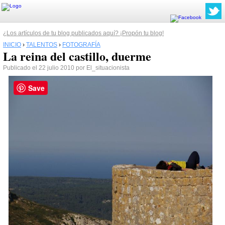
¿Los artículos de tu blog publicados aquí? ¡Propón tu blog!
INICIO
›
TALENTOS
›
FOTOGRAFÍA
La reina del castillo, duerme
Publicado el 22 julio 2010 por El_situacionista
Save