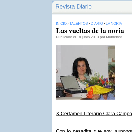
Revista Diario
INICIO
›
TALENTOS
›
DIARIO
›
LA NORIA
Las vueltas de la noria
Publicado el 18 junio 2013 por Mamenod
X Certamen Literario Clara Camp
Con lo pesadita que soy, supong