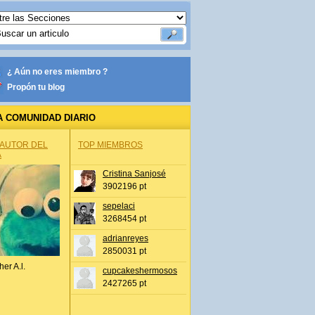
¿ Aún no eres miembro ?
Propón tu blog
A COMUNIDAD DIARIO
 AUTOR DEL
TOP MIEMBROS
A
Cristina Sanjosé
3902196 pt
sepelaci
3268454 pt
adrianreyes
2850031 pt
her A.l.
cupcakeshermosos
2427265 pt