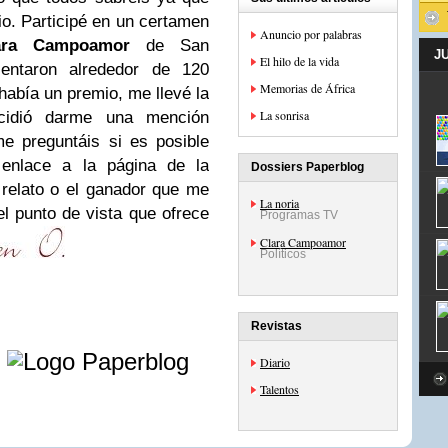
o. Participé en un certamen
Anuncio por palabras
ara Campoamor
de San
J
El hilo de la vida
entaron alrededor de 120
Memorias de África
 había un premio, me llevé la
La sonrisa
cidió darme una mención
e preguntáis si es posible
l enlace a la página de la
Dossiers Paperblog
 relato o el ganador que me
La noria
el punto de vista que ofrece
Programas TV
Clara Campoamor
Políticos
Revistas
e
Diario
Talentos