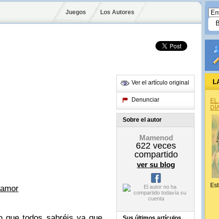
Juegos
Los Autores
L
Ver el artículo original
Denunciar
EL
DÍ
Sobre el autor
Mamenod
622
veces
compartido
ver su blog
Est
oamor
o que todos sabréis ya que
Sus últimos artículos