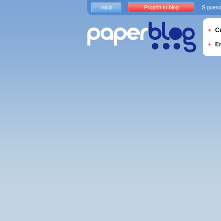
Inicio
Propón tu blog
Sígueno
Cu
E