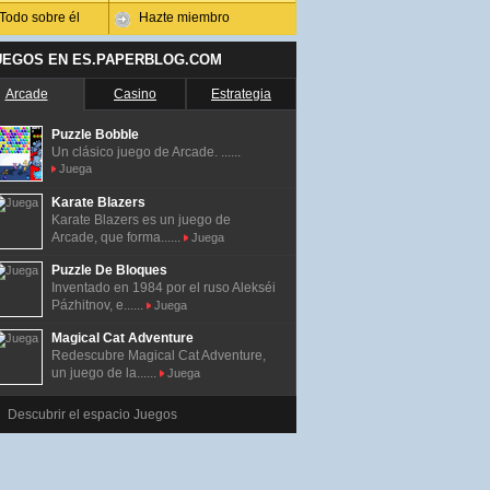
Todo sobre él
Hazte miembro
UEGOS EN ES.PAPERBLOG.COM
Arcade
Casino
Estrategia
Puzzle Bobble
Un clásico juego de Arcade. ......
Juega
Karate Blazers
Karate Blazers es un juego de
Arcade, que forma......
Juega
Puzzle De Bloques
Inventado en 1984 por el ruso Alekséi
Pázhitnov, e......
Juega
Magical Cat Adventure
Redescubre Magical Cat Adventure,
un juego de la......
Juega
Descubrir el espacio Juegos