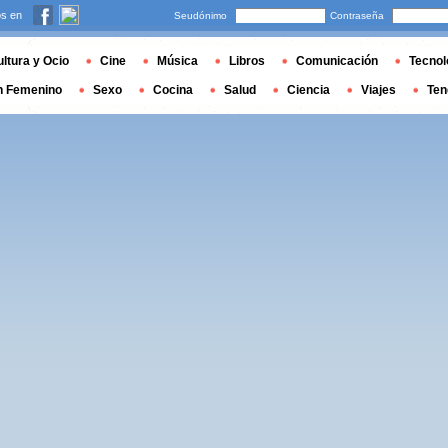
s en
Seudónimo
Contraseña
ltura y Ocio
Cine
Música
Libros
Comunicación
Tecnol
n Femenino
Sexo
Cocina
Salud
Ciencia
Viajes
Ten