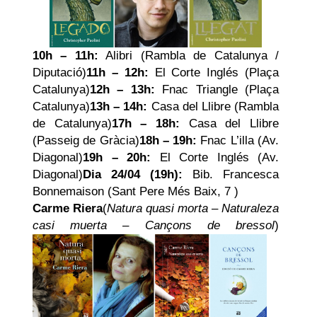
10h – 11h:
Alibri (Rambla de Catalunya /
Diputació)
11h – 12h:
El Corte Inglés (Plaça
Catalunya)
12h – 13h:
Fnac Triangle (Plaça
Catalunya)
13h – 14h:
Casa del Llibre (Rambla
de Catalunya)
17h – 18h:
Casa del Llibre
(Passeig de Gràcia)
18h – 19h:
Fnac L’illa (Av.
Diagonal)
19h – 20h:
El Corte Inglés (Av.
Diagonal)
Dia 24/04 (19h):
Bib. Francesca
Bonnemaison (Sant Pere Més Baix, 7 )
Carme Riera
(
Natura quasi morta
–
Naturaleza
casi muerta
–
Cançons de bressol
)