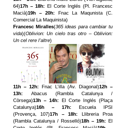
64)
17h – 18h:
El Corte Inglés (Pl. Francesc
Macià)
19h – 20h:
Fnac La Maqunista (C.
Comercial La Maquinista)
Francesc Miralles
(
365 ideas para cambiar tu
vida
)(
Oblivion: Un cielo tras otro
–
Oblivion:
Un cel rere l’altre
)
11h – 12h:
Fnac L’illa (Av. Diagonal)
12h –
13h:
Abacus (Rambla Catalunya /
Còrsega)
13h – 14h:
El Corte Inglés (Plaça
Catalunya)
16h – 17h:
Escuela IPSI
(Provença, 107)
17h – 18h:
Llibreria Proa
(Rambla Catalunya / Rosselló)
18h – 19h:
El
Corte Inglés (Pl. Francesc Macià)
19h –