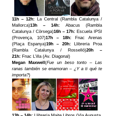
11h – 12h:
La Central (Rambla Catalunya /
Mallorca)
13h – 14h:
Abacus (Rambla
Catalunya / Còrsega)
16h – 17h:
Escuela IPSI
(Provença, 107)
17h – 18h:
Fnac Arenas
(Plaça Espanya)
19h – 20h:
Llibreria Proa
(Rambla Catalunya / Rosselló)
20h –
21h:
Fnac L’illa (Av. Diagonal)
Megan Maxwell
(
Fue un beso tonto
–
Las
ranas también se enamoran – ¿Y a ti qué te
importa?
)
13h – 14h:
Llibreria Maite Libros (Via Augusta,