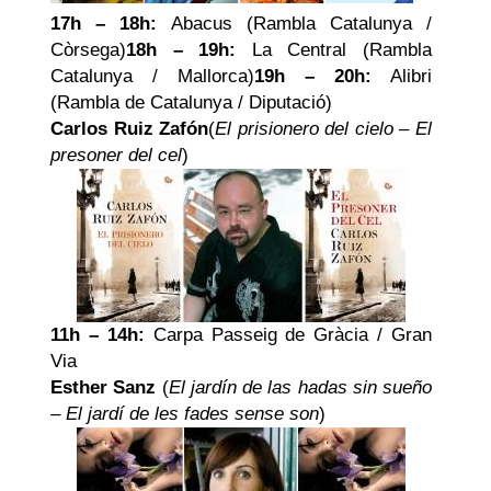
17h – 18h:
Abacus (Rambla Catalunya /
Còrsega)
18h – 19h:
La Central (Rambla
Catalunya / Mallorca)
19h – 20h:
Alibri
(Rambla de Catalunya / Diputació)
Carlos Ruiz Zafón
(
El prisionero del cielo
–
El
presoner del cel
)
11h – 14h:
Carpa Passeig de Gràcia / Gran
Via
Esther Sanz
(
El jardín de las hadas sin sueño
–
El jardí de les fades sense son
)