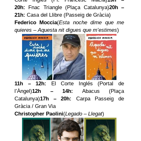
20h:
Fnac Triangle (Plaça Catalunya)
20h –
21h:
Casa del Llibre (Passeig de Gràcia)
Federico Moccia
(
Esta noche dime que me
quieres
–
Aquesta nit digues que m’estimes
)
11h – 12h:
El Corte Inglés (Portal de
l’Àngel)
12h – 14h:
Abacus (Plaça
Catalunya)
17h – 20h:
Carpa Passeig de
Gràcia / Gran Via
Christopher Paolini
(
Legado
–
Llegat
)