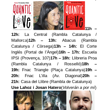
11h –
12h:
La Central (Rambla Catalunya /
Mallorca)
12h – 13h:
Abacus (Rambla
Catalunya / Còrsega)
13h – 14h:
El Corte
Inglés (Portal de l’Àngel)
16h – 17h:
Escuela
IPSI (Provença, 107)
17h – 18h:
Llibreria Proa
(Rambla Catalunya / Rosselló)
18h –
19h:
Fnac Triangle (Plaça Catalunya)
19h –
20h:
Fnac L’illa (Av. Diagonal)
20h –
21h:
Casa del Llibre (Rambla de Catalunya)
Use Lahoz i Josan Hatero
(
Volverán a por mí
)