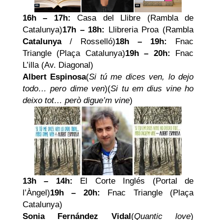
16h – 17h:
Casa del Llibre (Rambla de
Catalunya)
17h – 18h:
Llibreria Proa (Rambla
Catalunya
/ Rosselló)
18h – 19h:
Fnac
Triangle (Plaça Catalunya)
19h – 20h:
Fnac
L’illa (Av. Diagonal)
Albert Espinosa
(
Si tú me dices ven, lo dejo
todo… pero dime ven
)(
Si tu em dius vine ho
deixo tot… però digue’m vine
)
13h – 14h:
El Corte Inglés (Portal de
l’Àngel)
19h – 20h:
Fnac Triangle (Plaça
Catalunya)
Sonia Fernández Vidal
(
Quantic love
)