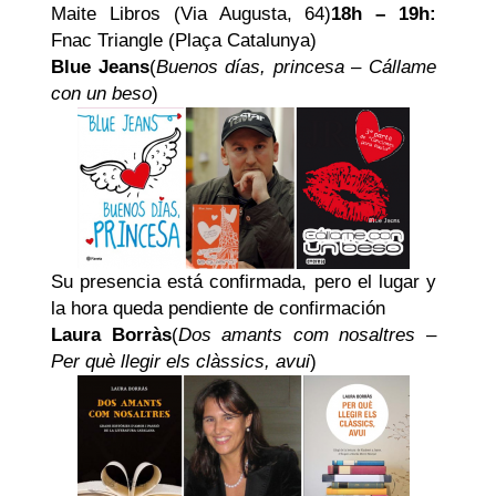
Maite Libros (Via Augusta, 64)
18h – 19h:
Fnac Triangle (Plaça Catalunya)
Blue Jeans
(
Buenos días, princesa
–
Cállame
con un beso
)
Su presencia está confirmada, pero el lugar y
la hora queda pendiente de confirmación
Laura Borràs
(
Dos amants com nosaltres
–
Per què llegir els clàssics, avui
)