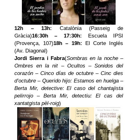
12h – 13h:
Catalònia (Passeig de
Gràcia)
16:30h – 17:30h:
Escuela IPSI
(Provença, 107)
18h – 19h:
El Corte Inglés
(Av. Diagonal)
Jordi Sierra i Fabra
(
Sombras en la noche
–
Ombres en la nit – Ocultos
–
Sonidos del
corazón
–
Cinco días de octubre
–
Cinc dies
d’octubre
–
Querido hijo: Estamos en huelga
–
Berta Mir, detective: El caso del chantajista
pelirrojo
–
Berta Mir, detectiu: El cas del
xantatgista pèl-roig
)