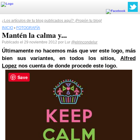
¿Los artículos de tu blog publicados aquí? ¡Propón tu blog!
INICIO
›
FOTOGRAFÍA
Mantén la calma y...
Publicado el 29 noviembre 2012 por Lur
@elrincondelur
Últimamente no hacemos más que ver este logo, más
bien sus variantes, en todos los sitios,
Alfred
Lopez
nos cuenta de donde procede este logo.
Save