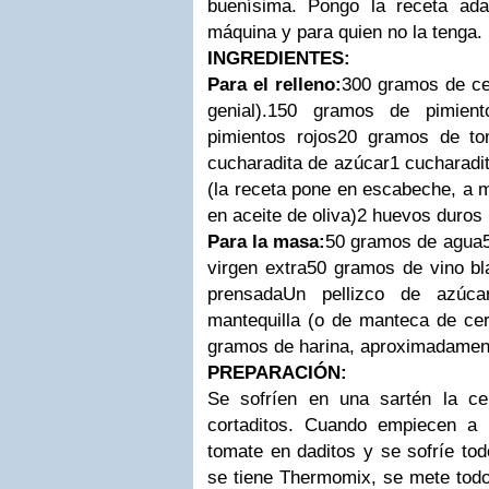
buenísima. Pongo la receta ada
máquina y para quien no la tenga.
INGREDIENTES:
Para el relleno:
300 gramos de ce
genial).150 gramos de pimien
pimientos rojos20 gramos de t
cucharadita de azúcar1 cucharadi
(la receta pone en escabeche, a 
en aceite de oliva)2 huevos duros
Para la masa:
50 gramos de agua5
virgen extra50 gramos de vino b
prensadaUn pellizco de azúc
mantequilla (o de manteca de cer
gramos de harina, aproximadamen
PREPARACIÓN:
Se sofríen en una sartén la ce
cortaditos. Cuando empiecen a 
tomate en daditos y se sofríe tod
se tiene Thermomix, se mete todo