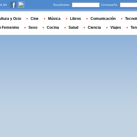
s en
Seudónimo
Contraseña
ltura y Ocio
Cine
Música
Libros
Comunicación
Tecnol
n Femenino
Sexo
Cocina
Salud
Ciencia
Viajes
Ten