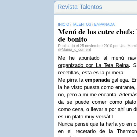
Revista Talentos
INICIO
›
TALENTOS
›
EMPANADA
Menú de los cutre chefs
de bonito
Publicado el 25 noviembre 2010 por Una Mamá 
@Mama_c_corrient
Me he apuntado al
menú navi
organizado por La Teta Reina
. S
recetillas, esta es la primera.
Me pirra la
empanada
gallega. E
la he visto puesta como entrante,
no, pero a mi me encanta. Ademá
da se puede comer como plato 
como cena, o llevarla por ahí un d
es un plato muy versátil.
Nunca pensé que la haría yo en c
en el recetario de la Thermo