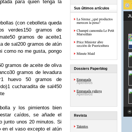
ptada para quien tenga la
Sus últimos artículos
J
La Sirena: ¿qué productos
bollas (con cebolleta queda
merecen la pena?
tos verdes150 gramos de
Champú camomila Le Petit
Marseillais
omate50 gramos de aceite1
Price Minister abre
ta de sal200 gramos de atún
sección de Puericultura
mi como no me gusta, pongo
Minute Maid
0 gramos de aceite de oliva
Dossiers Paperblog
lanco30 gramos de levadura
ar1 huevo 50 gramos de
Empanada
Aperitivos
do)1 cucharadita de sal450
Empanada gallega
te
Aperitivos
bolla y los pimientos bien
estar caídos, se añade el
Revista
o junto unos 20 minutos. Si
Talentos
 en el vaso excepto el atún