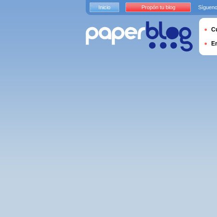
Inicio
Propón tu blog
Sígueno
Cu
E