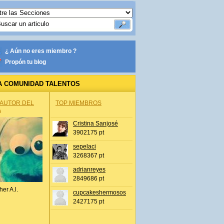
¿ Aún no eres miembro ?
Propón tu blog
A COMUNIDAD TALENTOS
 AUTOR DEL
TOP MIEMBROS
A
Cristina Sanjosé
3902175 pt
sepelaci
3268367 pt
adrianreyes
2849686 pt
her A.l.
cupcakeshermosos
2427175 pt