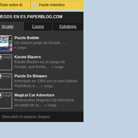
Todo sobre él
Hazte miembro
UEGOS EN ES.PAPERBLOG.COM
Arcade
Casino
Estrategia
Puzzle Bobble
Un clásico juego de Arcade. ......
Juega
Karate Blazers
Karate Blazers es un juego de
Arcade, que forma......
Juega
Puzzle De Bloques
Inventado en 1984 por el ruso Alekséi
Pázhitnov, e......
Juega
Magical Cat Adventure
Redescubre Magical Cat Adventure,
un juego de la......
Juega
Descubrir el espacio Juegos