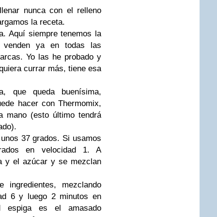
llenar nunca con el relleno
argamos la receta.
a. Aquí siempre tenemos la
a venden ya en todas las
marcas. Yo las he probado y
quiera currar más, tiene esa
a, que queda buenísima,
puede hacer con Thermomix,
a mano (esto último tendrá
ado).
a unos 37 grados. Si usamos
ados en velocidad 1. A
a y el azúcar y se mezclan
 ingredientes, mezclando
ad 6 y luego 2 minutos en
ad espiga es el amasado