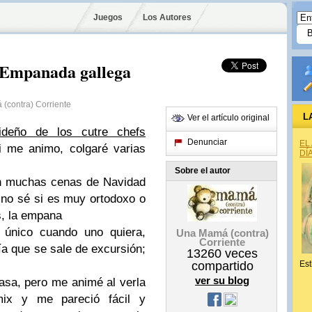
Juegos
Los Autores
: Empanada gallega
(contra) Corriente
L
Ver el artículo original
deño de los cutre chefs
Denunciar
EL
i me animo, colgaré varias
DÍ
Sobre el autor
n muchas cenas de Navidad
 no sé si es muy ortodoxo o
s, la empana
único cuando uno quiera,
Una Mamá (contra)
Corriente
ía que se sale de excursión;
13260
veces
compartido
Est
ver su blog
asa, pero me animé al verla
mix y me pareció fácil y