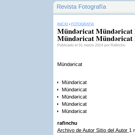
Revista Fotografía
INICIO
›
FOTOGRAFÍA
Mündəricat Mündəricat
Mündəricat Mündəricat 
Publicado el 01 marzo 2024 por Rafinchu
Mündəricat
Mündəricat
Mündəricat
Mündəricat
Mündəricat
Mündəricat
rafinchu
Archivo de Autor
Sitio del Autor
1 