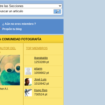
¿ Aún no eres miembro ?
Propón tu blog
A COMUNIDAD FOTOGRAFÍA
 AUTOR DEL
TOP MIEMBROS
A
ibarakaldo
1253289 pt
pilarm
1059902 pt
José Luis
1010942 pt
her A.l.
Hugo Rep
730524 pt