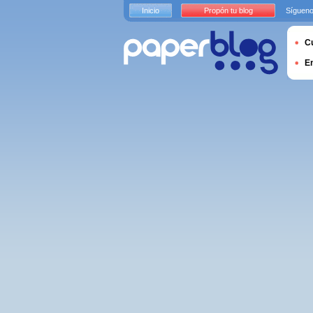
Inicio
Propón tu blog
Sígueno
Cu
E