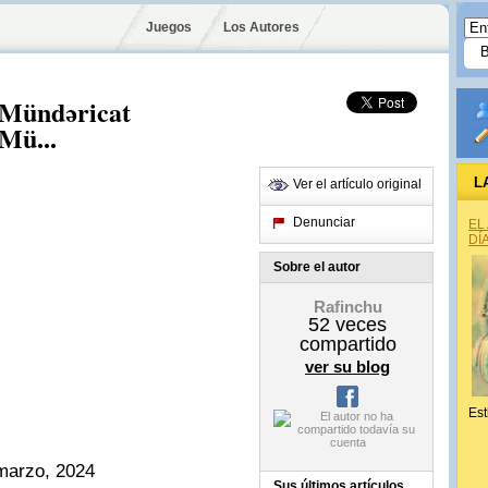
Juegos
Los Autores
 Mündəricat
Mü...
L
Ver el artículo original
Denunciar
EL
DÍ
Sobre el autor
Rafinchu
52
veces
compartido
ver su blog
Est
marzo, 2024
Sus últimos artículos