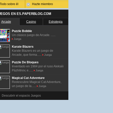
Todo sobre él
Hazte miembro
UEGOS EN ES.PAPERBLOG.COM
Arcade
Casino
Estrategia
Puzzle Bobble
Un clásico juego de Arcade. ......
Juega
Karate Blazers
Karate Blazers es un juego de
Arcade, que forma......
Juega
Puzzle De Bloques
Inventado en 1984 por el ruso Alekséi
Pázhitnov, e......
Juega
Magical Cat Adventure
Redescubre Magical Cat Adventure,
un juego de la......
Juega
Descubrir el espacio Juegos