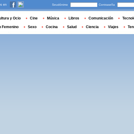
s en
Seudónimo
Contraseña
ltura y Ocio
Cine
Música
Libros
Comunicación
Tecnol
n Femenino
Sexo
Cocina
Salud
Ciencia
Viajes
Ten