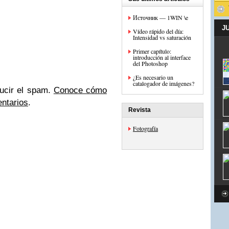
Источник — 1WIN \e
J
Vídeo rápido del día:
Intensidad vs saturación
Primer capítulo:
introducción al interface
del Photoshop
¿Es necesario un
catalogador de imágenes?
ducir el spam.
Conoce cómo
entarios
.
Revista
Fotografía