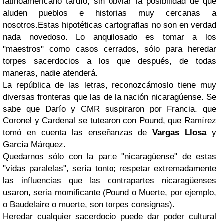
latinoamericano tardío, sin obviar la posibilidad de que
aluden pueblos e historias muy cercanas a
nosotros.
Estas hipotéticas cartograflas no son en verdad
nada novedoso. Lo anquilosado es tomar a los
"maestros" como casos cerrados, sólo para heredar
torpes sacerdocios a los que después, de todas
maneras, nadie atenderá.
La república de las letras, reconozcámoslo tiene muy
diversas fronteras que las de la nación nicaragúense. Se
sabe que Darío y CMR suspiraron por Francia, que
Coronel y Cardenal se tutearon con Pound, que Ramírez
tomó en cuenta las enseñanzas de
Vargas Llosa
y
García Márquez.
Quedarnos sólo con la parte "nicaragüense" de estas
"vidas paralelas", sería tonto; respetar extremadamente
las influencias que las contrapartes nicaragüenses
usaron, seria momificante (Pound o Muerte, por ejemplo,
o Baudelaire o muerte, son torpes consignas).
Heredar cualquier sacerdocio puede dar poder cultural