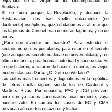
enjoyados de la Virgen de los Desamparados de
Subtiava.
Sí no fuera porque la Revolución, y después la
Restauración, nos han vuelto dulcemente (no
dócilmente) escépticos, quizá dudariamos al afirmar que
las lágrimas de Coronel eran de meras lágrimas, y no de
perlas.
¿Para qué inventar un maestro? Para extender el
sectarismo de sus postulados, para estar en el secreto
(que aunque es secreto no decae en universalidad), y, en
última instancia, para heredar autoridad y sacerdocio. Es
lo que hicieron, o trataron de hacer sin suerte, los viejos
modernistas con Darío. ¿O Darío conVerlaine?
Los cultos más frecuentes y dogmáticos en la república
de letras criolla siguen siendo los de Cardenal y
Martínez Rivas. Por supuesto, PAC y JCU perviven,
pero son ya casos canonizados unánimemente, vaya
nuestro voto. En cambio los casos de EC y CMR
provocan aún ciertos escozores y luchas.