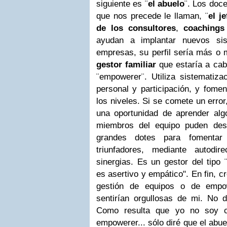
siguiente es ¨
el abuelo
¨. Los doc
que nos precede le llaman, ¨
el je
de los consultores
,
coachings
ayudan a implantar nuevos si
empresas, su perfil sería más o 
gestor familiar
que estaría a caba
¨empowerer¨. Utiliza sistematiza
personal y participación, y fome
los niveles. Si se comete un error
una oportunidad de aprender alg
miembros del equipo puden desa
grandes dotes para fomentar
triunfadores, mediante autodi
sinergias. Es un gestor del tipo ¨
es asertivo y empático".
En fin, c
gestión de equipos o de empo
sentirían orgullosas de mi. No d
Como resulta que yo no soy co
empowerer... sólo diré que el abu