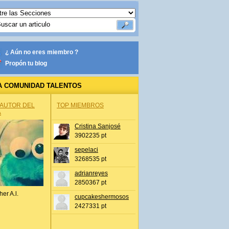
¿ Aún no eres miembro ?
Propón tu blog
A COMUNIDAD TALENTOS
 AUTOR DEL
TOP MIEMBROS
A
Cristina Sanjosé
3902235 pt
sepelaci
3268535 pt
adrianreyes
2850367 pt
her A.l.
cupcakeshermosos
2427331 pt