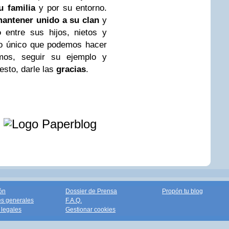
u familia
y por su entorno.
antener unido a su clan
y
o
entre sus hijos, nietos y
 lo único que podemos hacer
mos, seguir su ejemplo y
esto, darle las
gracias
.
e
ón
Dossier de Prensa
Propón tu blog
s generales
F.A.Q.
legales
Gestionar cookies