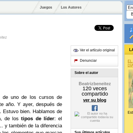
Juegos
Los Autores
eitez
L
Ver el artículo original
Denunciar
EL
DÍ
Sobre el autor
Beatrizbeneitez
120
veces
compartido
o de uno de los cursos de
ver su blog
te año. Y ayer, después de
e. Estuvo bien. Hablamos de
Est
n
, de los
tipos de líder
: el
l.. y también de la diferencia
de los elementos que marcan
Sus últimos artículos