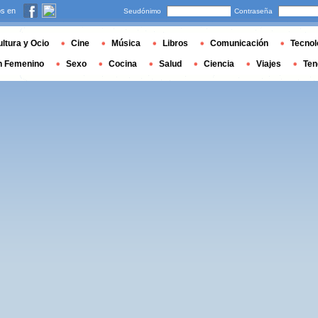
s en
Seudónimo
Contraseña
ltura y Ocio
Cine
Música
Libros
Comunicación
Tecnol
n Femenino
Sexo
Cocina
Salud
Ciencia
Viajes
Ten