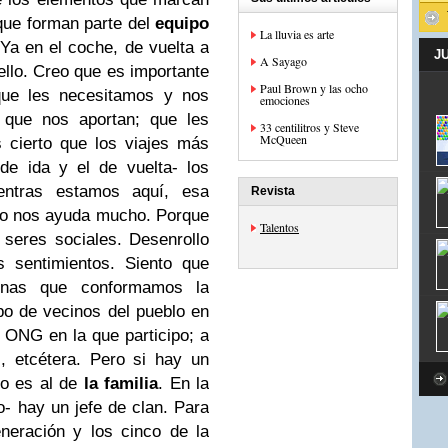
 que forman parte del
equipo
La lluvia es arte
 Ya en el coche, de vuelta a
J
A Sayago
ello. Creo que es importante
Paul Brown y las ocho
 que les necesitamos y nos
emociones
 que nos aportan; que les
33 centilitros y Steve
McQueen
cierto que los viajes más
de ida y el de vuelta- los
entras estamos aquí, esa
Revista
o nos ayuda mucho. Porque
Talentos
 seres sociales.
Desenrollo
s sentimientos. Siento que
onas que conformamos la
po de vecinos del pueblo en
a ONG en la que participo; a
, etcétera. Pero si hay un
co es al de
la familia
. En la
- hay un jefe de clan. Para
neración y los cinco de la