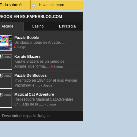
Todo sobre él
Hazte miembro
UEGOS EN ES.PAPERBLOG.COM
Arcade
Casino
Estrategia
Puzzle Bobble
Un clásico juego de Arcade. ......
Juega
Karate Blazers
Karate Blazers es un juego de
Arcade, que forma......
Juega
Puzzle De Bloques
Inventado en 1984 por el ruso Alekséi
Pázhitnov, e......
Juega
Magical Cat Adventure
Redescubre Magical Cat Adventure,
un juego de la......
Juega
Descubrir el espacio Juegos