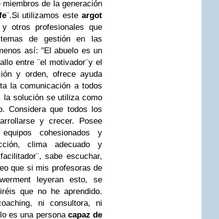
e miembros de la generación
fe
¨.
Si utilizamos este
argot
y otros profesionales que
stemas de gestión en las
menos así: "El abuelo es un
llo entre ¨el motivador¨y el
ción y orden, ofrece ayuda
nta la comunicación a todos
, la solución se utiliza como
o. Considera que todos los
rrollarse y crecer. Posee
 equipos cohesionados y
rección, clima adecuado y
facilitador¨, sabe escuchar,
reo que si mis profesoras de
werment leyeran esto, se
iréis que no he aprendido.
aching, ni consultora, ni
elo es una persona
capaz de