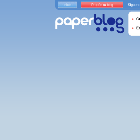
Inicio
Propón tu blog
Sígueno
Cu
E