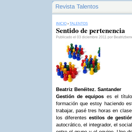
Revista Talentos
INICIO
›
TALENTOS
Sentido de pertenencia
Publicado el 03 diciembre 2011 por Beatrizben
Beatriz Benéitez. Santander
Gestión de equipos
es el títul
formación que estoy haciendo es
trabajar, pasé tres horas en clas
los diferentes
estilos de gestió
autocrático, el integrador, el socia
entre el grupo y el equipo. Uno 