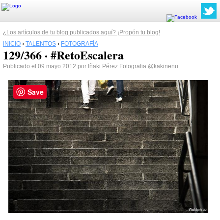
¿Los artículos de tu blog publicados aquí? ¡Propón tu blog!
INICIO
›
TALENTOS
›
FOTOGRAFÍA
129/366 · #RetoEscalera
Publicado el 09 mayo 2012 por Iñaki Pérez Fotografia
@kakinenu
Save