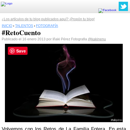
¿Los artículos de tu blog publicados aquí? ¡Propón tu blog!
INICIO
›
TALENTOS
›
FOTOGRAFÍA
#RetoCuento
Publicado el 16 enero 2013 por Iñaki Pérez Fotografia
@kakinenu
Save
Volvemos con los
Retos de La Familia Fotera
. En esta