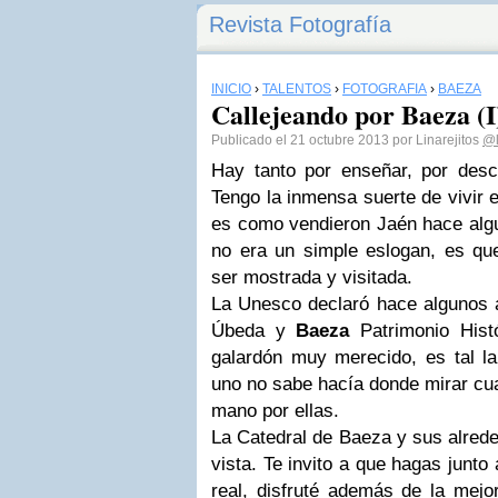
Revista Fotografía
INICIO
›
TALENTOS
›
FOTOGRAFÍA
›
BAEZA
Callejeando por Baeza (I
Publicado el 21 octubre 2013 por Linarejitos
@l
Hay tanto por enseñar, por descub
Tengo la inmensa suerte de vivir e
es como vendieron Jaén hace alg
no era un simple eslogan, es qu
ser mostrada y visitada.
La Unesco declaró hace algunos a
Úbeda y
Baeza
Patrimonio Hist
galardón muy merecido, es tal la
uno no sabe hacía donde mirar c
mano por ellas.
La Catedral de Baeza y sus alrede
vista. Te invito a que hagas junto 
real, disfruté además de la mej