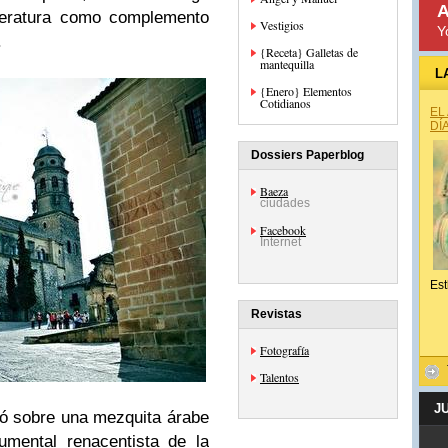
A
peratura como complemento
Vestigios
Y
.
{Receta} Galletas de
mantequilla
L
{Enero} Elementos
Cotidianos
EL
DÍ
Dossiers Paperblog
Baeza
ciudades
Facebook
Internet
Est
Revistas
Fotografía
Talentos
J
ó sobre una mezquita árabe
umental renacentista de la