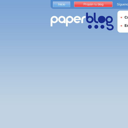
Inicio
Propón tu blog
Sígueno
Cu
E