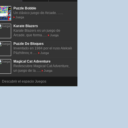
Puzzle Bobble
Un clásico juego de Arcade. ......
Juega
Karate Blazers
Karate Blazers es un juego de
Arcade, que forma......
Juega
Puzzle De Bloques
Inventado en 1984 por el ruso Alekséi
Pázhitnov, e......
Juega
Magical Cat Adventure
Redescubre Magical Cat Adventure,
un juego de la......
Juega
Descubrir el espacio Juegos