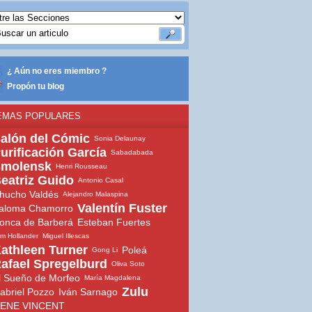
¿ Aún no eres miembro ?
Propón tu blog
EMAS POPULARES
alón del Cómic
Sonia Delaunay
urificación García
Sabadabada
molensk
Henri Rousseau
eatriz Guido
Antonio Casal
hucho Valdés
Alejandro Malaspina
Valentín Fuster
aloma Chamorro
onca de Barberá
Esteban Fuertes
m Hollander
Miguel Illescas
athleen Turner
Poleá
Gong Li
afael Spregelburd
Oliva Soto
l Sueño de Morfeo
María Magdalena
Zulu
abriel Pozzo
Iván Sarnago
ENE VINCENT