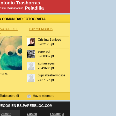
ntonio Trashorras
Peladilla
ossi Benayoun
A COMUNIDAD FOTOGRAFÍA
 AUTOR DEL
TOP MIEMBROS
A
Cristina Sanjosé
3902175 pt
sepelaci
3268367 pt
adrianreyes
2849686 pt
her A.l.
cupcakeshermosos
2427175 pt
Todo sobre él
Hazte miembro
UEGOS EN ES.PAPERBLOG.COM
Arcade
Casino
Estrategia