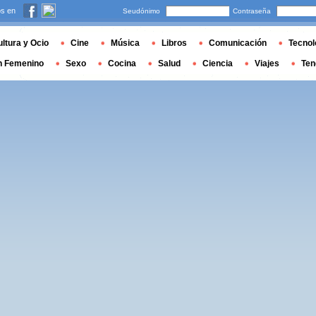
s en
Seudónimo
Contraseña
ltura y Ocio
Cine
Música
Libros
Comunicación
Tecnol
n Femenino
Sexo
Cocina
Salud
Ciencia
Viajes
Ten