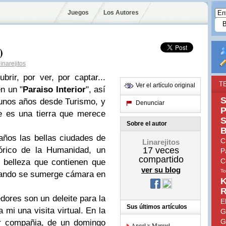
Juegos
Los Autores
)
inarejitos
rir, por ver, por captar...
T
Ver el artículo original
n un "
Paraiso Interior
", así
S
unos años desde Turismo, y
Denunciar
P
e es una tierra que merece
S
Sobre el autor
B
ños las bellas ciudades de
C
Linarejitos
órico de la Humanidad, un
17
veces
P
compartido
C
 belleza que contienen que
ver su blog
To
uando se sumerge cámara en
K
R
dores son un deleite para la
E
Sus últimos artículos
a mi una visita virtual. En la
G
G
or compañia, de un domingo
Angel y Manuel