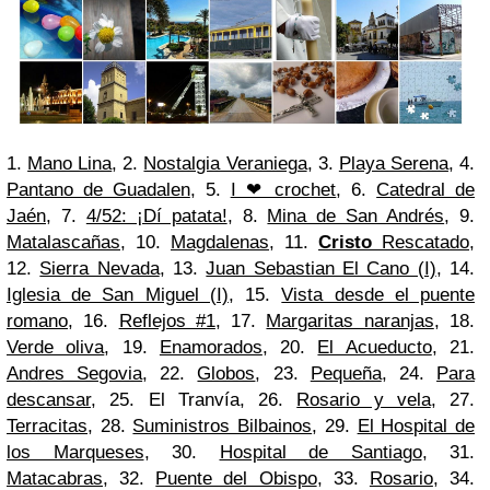
1.
Mano Lina
, 2.
Nostalgia Veraniega
, 3.
Playa Serena
, 4.
Pantano de Guadalen
, 5.
I ❤ crochet
, 6.
Catedral de
Jaén
, 7.
4/52: ¡Dí patata!
, 8.
Mina de San Andrés
, 9.
Matalascañas
, 10.
Magdalenas
, 11.
Cristo
Rescatado
,
12.
Sierra Nevada
, 13.
Juan Sebastian El Cano (I)
, 14.
Iglesia de San Miguel (I)
, 15.
Vista desde el puente
romano
, 16.
Reflejos #1
, 17.
Margaritas naranjas
, 18.
Verde oliva
, 19.
Enamorados
, 20.
El Acueducto
, 21.
Andres Segovia
, 22.
Globos
, 23.
Pequeña
, 24.
Para
descansar
, 25. El Tranvía, 26.
Rosario y vela
, 27.
Terracitas
, 28.
Suministros Bilbainos
, 29.
El Hospital de
los Marqueses
, 30.
Hospital de Santiago
, 31.
Matacabras
, 32.
Puente del Obispo
, 33.
Rosario
, 34.