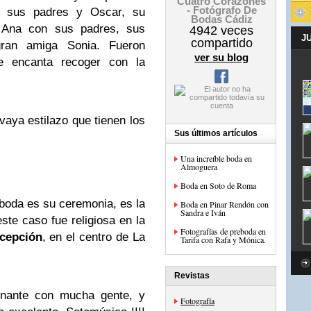
Cuatro Corazones
- Fotógrafo De
n sus padres y Oscar, su
Bodas Cádiz
 Ana con sus padres, sus
4942
veces
J
compartido
ran amiga Sonia. Fueron
ver su blog
 encanta recoger con la
 vaya estilazo que tienen los
Sus últimos artículos
Una increíble boda en
Almoguera
Boda en Soto de Roma
 boda es su ceremonia, es la
Boda en Pinar Rendón con
Sandra e Iván
te caso fue religiosa en la
Fotografías de preboda en
ncepción
, en el centro de La
Tarifa con Rafa y Mónica.
Revistas
onante con mucha gente, y
Fotografía