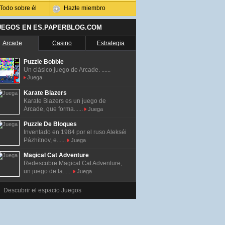
Todo sobre él
Hazte miembro
UEGOS EN ES.PAPERBLOG.COM
Arcade
Casino
Estrategia
Puzzle Bobble
Un clásico juego de Arcade. ......
Juega
Karate Blazers
Karate Blazers es un juego de
Arcade, que forma......
Juega
Puzzle De Bloques
Inventado en 1984 por el ruso Alekséi
Pázhitnov, e......
Juega
Magical Cat Adventure
Redescubre Magical Cat Adventure,
un juego de la......
Juega
Descubrir el espacio Juegos