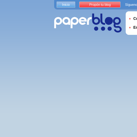
Inicio
Propón tu blog
Sígueno
Cu
E