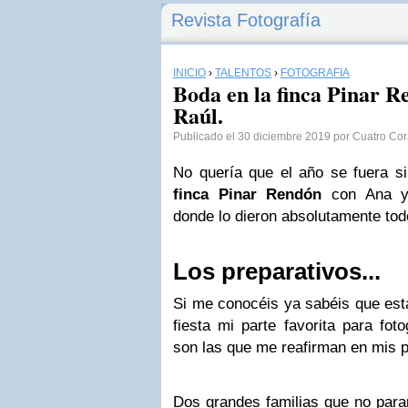
Revista Fotografía
INICIO
›
TALENTOS
›
FOTOGRAFÍA
Boda en la finca Pinar 
Raúl.
Publicado el 30 diciembre 2019 por Cuatro Co
No quería que el año se fuera s
finca Pinar Rendón
con Ana y
donde lo dieron absolutamente todo
Los preparativos...
Si me conocéis ya sabéis que esta
fiesta mi parte favorita para fot
son las que me reafirman en mis p
Dos grandes familias que no para