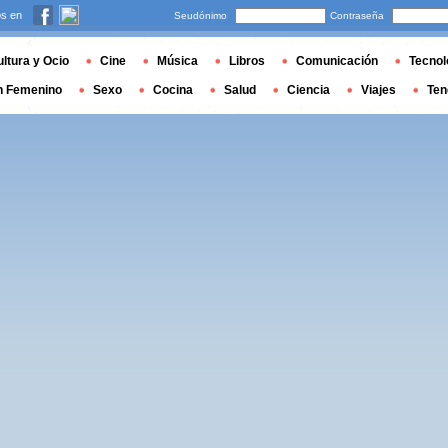
s en
Seudónimo
Contraseña
ltura y Ocio
Cine
Música
Libros
Comunicación
Tecnol
n Femenino
Sexo
Cocina
Salud
Ciencia
Viajes
Ten