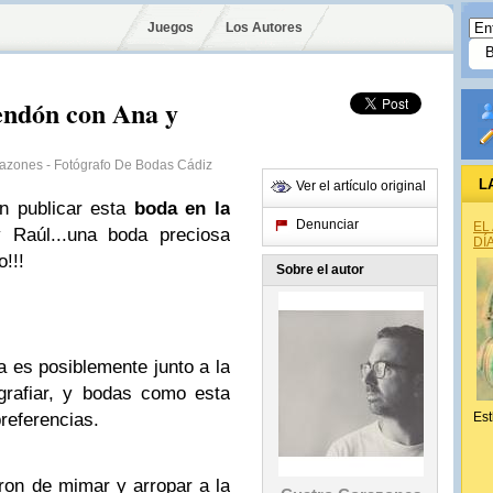
Juegos
Los Autores
Rendón con Ana y
razones - Fotógrafo De Bodas Cádiz
L
Ver el artículo original
in publicar esta
boda en la
Denunciar
EL
 Raúl...una boda preciosa
DÍ
!!!
Sobre el autor
 es posiblemente junto a la
ografiar, y bodas como esta
referencias.
Est
ron de mimar y arropar a la