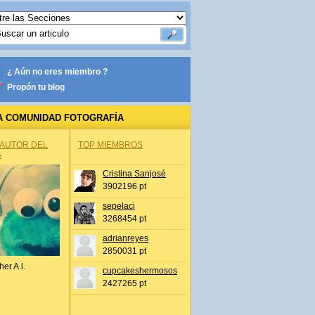
¿ Aún no eres miembro ?
Propón tu blog
A COMUNIDAD FOTOGRAFÍA
 AUTOR DEL
TOP MIEMBROS
A
Cristina Sanjosé
3902196 pt
sepelaci
3268454 pt
adrianreyes
2850031 pt
her A.l.
cupcakeshermosos
2427265 pt